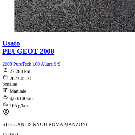
Usato
PEUGEOT 2008
2008 PureTech 100 Allure S/S
27.288 km
2023-05-31
benzina
Manuale
4,6 l/100km
105 g/km
STELLANTIS &YOU ROMA MANZONI
17.950 €