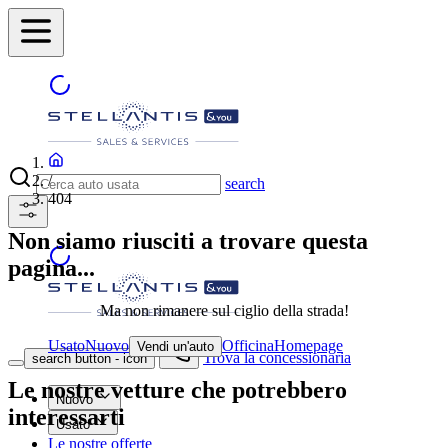
/
search
404
Non siamo riusciti a trovare questa
pagina...
Ma non rimanere sul ciglio della strada!
Usato
Nuovo
Officina
Homepage
Vendi un'auto
Trova la concessionaria
search button - icon
Le nostre vetture che potrebbero
Nuovo
interessarti
Usato
Le nostre offerte