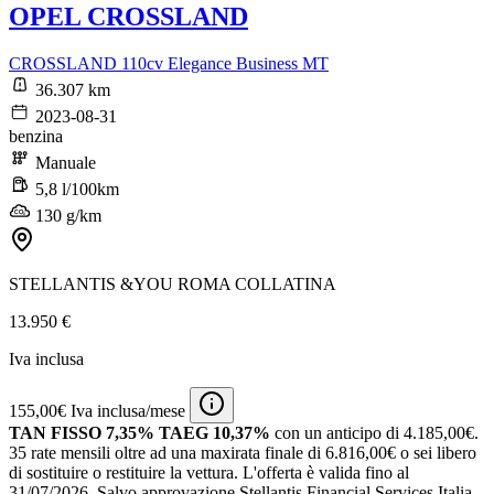
OPEL CROSSLAND
CROSSLAND 110cv Elegance Business MT
36.307 km
2023-08-31
benzina
Manuale
5,8 l/100km
130 g/km
STELLANTIS &YOU ROMA COLLATINA
13.950 €
Iva inclusa
155,00€ Iva inclusa/mese
TAN FISSO 7,35% TAEG 10,37%
con un anticipo di 4.185,00€.
35 rate mensili oltre ad una maxirata finale di 6.816,00€ o sei libero
di sostituire o restituire la vettura.
L'offerta è valida fino al
31/07/2026.
Salvo approvazione Stellantis Financial Services Italia