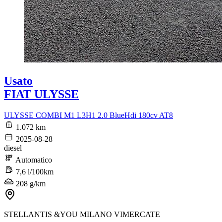
Usato
FIAT ULYSSE
ULYSSE COMBI M1 L3H1 2.0 BlueHdi 180cv AT8
1.072 km
2025-08-28
diesel
Automatico
7,6 l/100km
208 g/km
STELLANTIS &YOU MILANO VIMERCATE