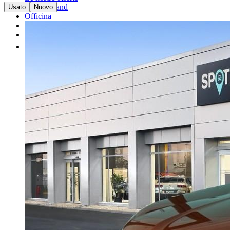
I nostri brand
Usato
Nuovo
Officina
Vendi un'auto
Altro