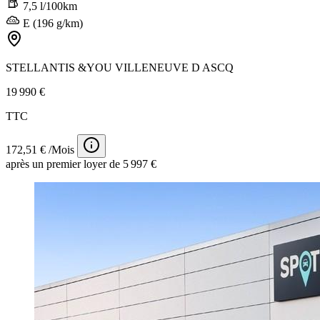
7,5 l/100km
E (196 g/km)
STELLANTIS &YOU VILLENEUVE D ASCQ
19 990 €
TTC
172,51 € /Mois
après un premier loyer de 5 997 €