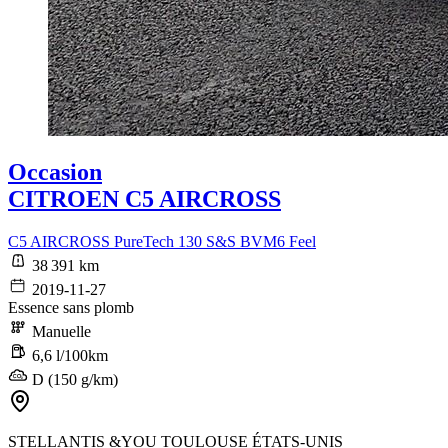
Occasion
CITROEN C5 AIRCROSS
C5 AIRCROSS PureTech 130 S&S BVM6 Feel
38 391 km
2019-11-27
Essence sans plomb
Manuelle
6,6 l/100km
D (150 g/km)
STELLANTIS &YOU TOULOUSE ÉTATS-UNIS