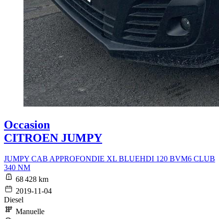
Occasion
CITROEN JUMPY
JUMPY CAB APPROFONDIE XL BLUEHDI 120 BVM6 CLUB
340 NM
68 428 km
2019-11-04
Diesel
Manuelle