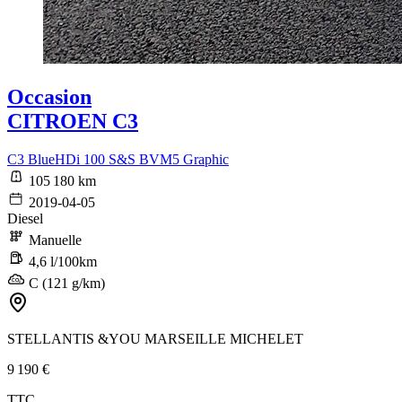
Occasion
CITROEN C3
C3 BlueHDi 100 S&S BVM5 Graphic
105 180 km
2019-04-05
Diesel
Manuelle
4,6 l/100km
C (121 g/km)
STELLANTIS &YOU MARSEILLE MICHELET
9 190 €
TTC