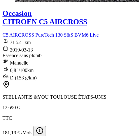
Occasion
CITROEN C5 AIRCROSS
C5 AIRCROSS PureTech 130 S&S BVM6 Live
71 521 km
2019-03-13
Essence sans plomb
Manuelle
6,8 l/100km
D (153 g/km)
STELLANTIS &YOU TOULOUSE ÉTATS-UNIS
12 690 €
TTC
181,19 € /Mois