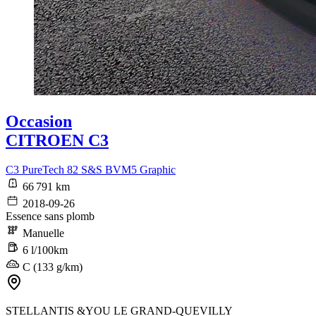
Occasion
CITROEN C3
C3 PureTech 82 S&S BVM5 Graphic
66 791 km
2018-09-26
Essence sans plomb
Manuelle
6 l/100km
C (133 g/km)
STELLANTIS &YOU LE GRAND-QUEVILLY