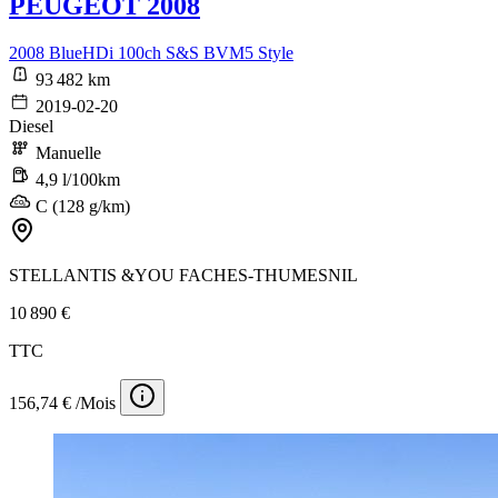
PEUGEOT 2008
2008 BlueHDi 100ch S&S BVM5 Style
93 482 km
2019-02-20
Diesel
Manuelle
4,9 l/100km
C (128 g/km)
STELLANTIS &YOU FACHES-THUMESNIL
10 890 €
TTC
156,74 € /Mois