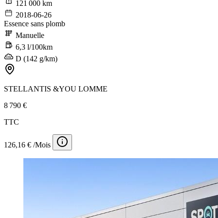
121 000 km
2018-06-26
Essence sans plomb
Manuelle
6,3 l/100km
D (142 g/km)
STELLANTIS &YOU LOMME
8 790 €
TTC
126,16 € /Mois