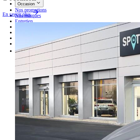
Occasion
Nos promotions
En savoir plus
Nos marques
Entretien
Reprise
Professionnel
Nous rejoindre
Plus