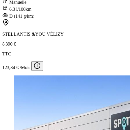
Manuelle
6,3 l/100km
D (141 g/km)
STELLANTIS &YOU VÉLIZY
8 390 €
TTC
123,84 € /Mois