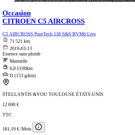
Occasion
CITROEN C5 AIRCROSS
C5 AIRCROSS PureTech 130 S&S BVM6 Live
71 521 km
2019-03-13
Essence sans plomb
Manuelle
6,8 l/100km
D (153 g/km)
STELLANTIS &YOU TOULOUSE ÉTATS-UNIS
12 690 €
TTC
181,19 € /Mois