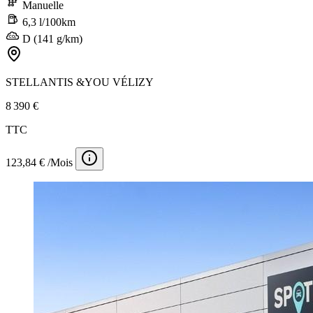
Manuelle
6,3 l/100km
D (141 g/km)
STELLANTIS &YOU VÉLIZY
8 390 €
TTC
123,84 € /Mois