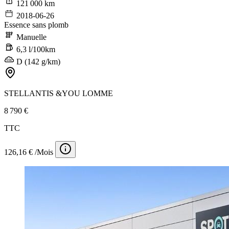
121 000 km
2018-06-26
Essence sans plomb
Manuelle
6,3 l/100km
D (142 g/km)
STELLANTIS &YOU LOMME
8 790 €
TTC
126,16 € /Mois