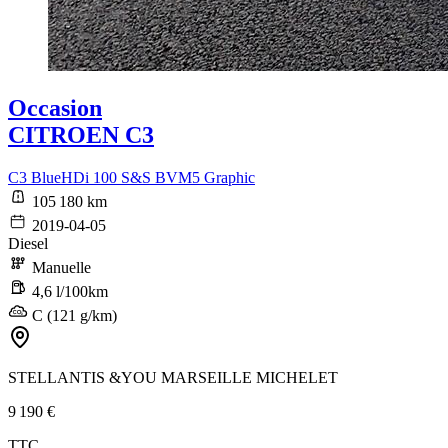
Occasion
CITROEN C3
C3 BlueHDi 100 S&S BVM5 Graphic
105 180 km
2019-04-05
Diesel
Manuelle
4,6 l/100km
C (121 g/km)
STELLANTIS &YOU MARSEILLE MICHELET
9 190 €
TTC