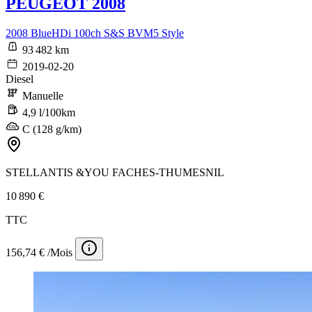
PEUGEOT 2008
2008 BlueHDi 100ch S&S BVM5 Style
93 482 km
2019-02-20
Diesel
Manuelle
4,9 l/100km
C (128 g/km)
STELLANTIS &YOU FACHES-THUMESNIL
10 890 €
TTC
156,74 € /Mois