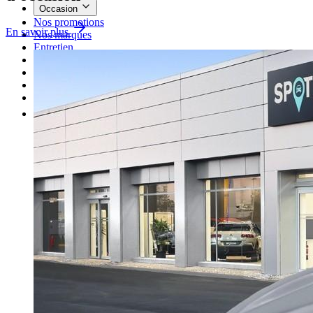
Occasion
Nos promotions
En savoir plus
Nos marques
Entretien
Reprise
Professionnel
Nous rejoindre
Plus