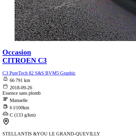
Occasion
CITROEN C3
C3 PureTech 82 S&S BVM5 Graphic
66 791 km
2018-09-26
Essence sans plomb
Manuelle
6 l/100km
C (133 g/km)
STELLANTIS &YOU LE GRAND-QUEVILLY