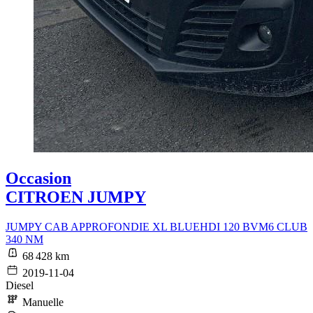
Occasion
CITROEN JUMPY
JUMPY CAB APPROFONDIE XL BLUEHDI 120 BVM6 CLUB
340 NM
68 428 km
2019-11-04
Diesel
Manuelle