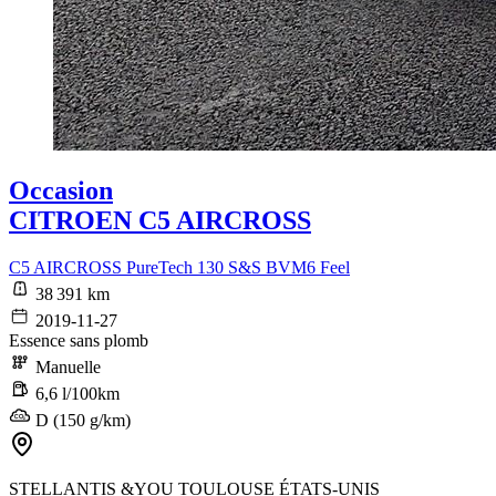
Occasion
CITROEN C5 AIRCROSS
C5 AIRCROSS PureTech 130 S&S BVM6 Feel
38 391 km
2019-11-27
Essence sans plomb
Manuelle
6,6 l/100km
D (150 g/km)
STELLANTIS &YOU TOULOUSE ÉTATS-UNIS