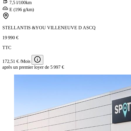
7,5 l/100km
E (196 g/km)
STELLANTIS &YOU VILLENEUVE D ASCQ
19 990 €
TTC
172,51 € /Mois
après un premier loyer de 5 997 €