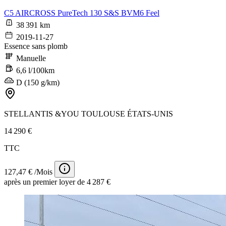
C5 AIRCROSS PureTech 130 S&S BVM6 Feel
38 391 km
2019-11-27
Essence sans plomb
Manuelle
6,6 l/100km
D (150 g/km)
STELLANTIS &YOU TOULOUSE ÉTATS-UNIS
14 290 €
TTC
127,47 € /Mois
après un premier loyer de 4 287 €