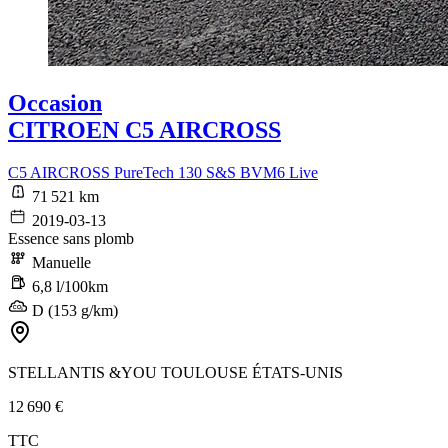
Occasion
CITROEN C5 AIRCROSS
C5 AIRCROSS PureTech 130 S&S BVM6 Live
71 521 km
2019-03-13
Essence sans plomb
Manuelle
6,8 l/100km
D (153 g/km)
STELLANTIS &YOU TOULOUSE ÉTATS-UNIS
12 690 €
TTC