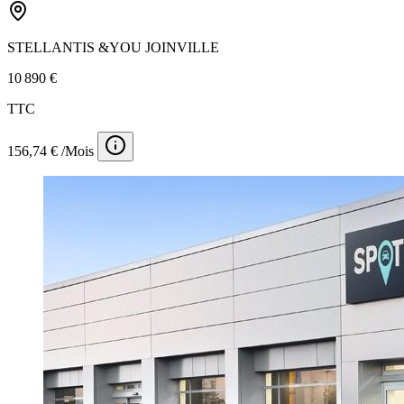
STELLANTIS &YOU JOINVILLE
10 890 €
TTC
156,74 € /Mois