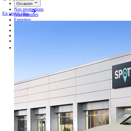
Occasion
Nos promotions
En savoir plus
Nos marques
Entretien
Reprise
Professionnel
Nous rejoindre
Plus