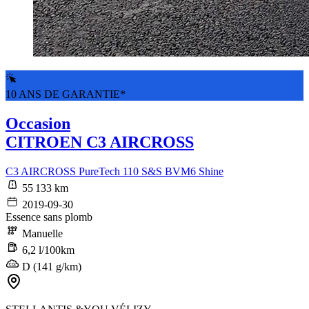
10 ANS DE GARANTIE*
Occasion
CITROEN C3 AIRCROSS
C3 AIRCROSS PureTech 110 S&S BVM6 Shine
55 133 km
2019-09-30
Essence sans plomb
Manuelle
6,2 l/100km
D (141 g/km)