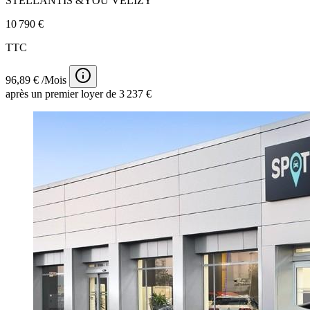
STELLANTIS &YOU VÉLIZY
10 790 €
TTC
96,89 € /Mois
après un premier loyer de 3 237 €