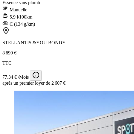
Essence sans plomb
Manuelle
5,9 l/100km
C (134 g/km)
STELLANTIS &YOU BONDY
8 690 €
TTC
77,34 € /Mois
après un premier loyer de 2 607 €