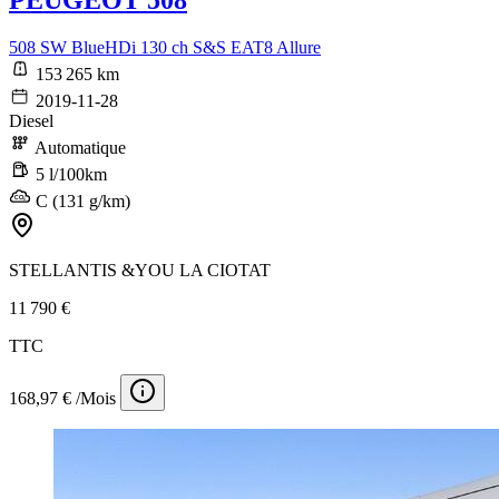
PEUGEOT 508
508 SW BlueHDi 130 ch S&S EAT8 Allure
153 265 km
2019-11-28
Diesel
Automatique
5 l/100km
C (131 g/km)
STELLANTIS &YOU LA CIOTAT
11 790 €
TTC
168,97 € /Mois