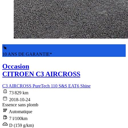
10 ANS DE GARANTIE*
Occasion
CITROEN C3 AIRCROSS
C3 AIRCROSS PureTech 110 S&S EAT6 Shine
73 829 km
2018-10-24
Essence sans plomb
Automatique
7 l/100km
D (159 g/km)