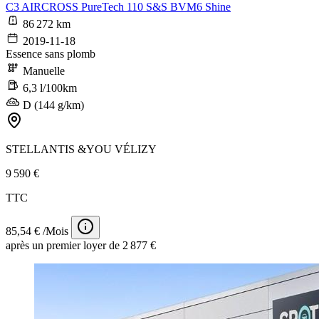
C3 AIRCROSS PureTech 110 S&S BVM6 Shine
86 272 km
2019-11-18
Essence sans plomb
Manuelle
6,3 l/100km
D (144 g/km)
STELLANTIS &YOU VÉLIZY
9 590 €
TTC
85,54 € /Mois
après un premier loyer de 2 877 €