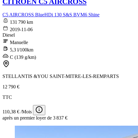
CITROEN C5 AIRCROSS
C5 AIRCROSS BlueHDi 130 S&S BVM6 Shine
131 790 km
2019-11-06
Diesel
Manuelle
5,3 l/100km
C (139 g/km)
STELLANTIS &YOU SAINT-MITRE-LES-REMPARTS
12 790 €
TTC
110,38 € /Mois
après un premier loyer de 3 837 €