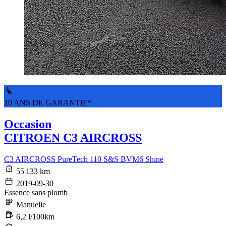
10 ANS DE GARANTIE*
Occasion
CITROEN C3 AIRCROSS
C3 AIRCROSS PureTech 110 S&S BVM6 Shine
55 133 km
2019-09-30
Essence sans plomb
Manuelle
6,2 l/100km