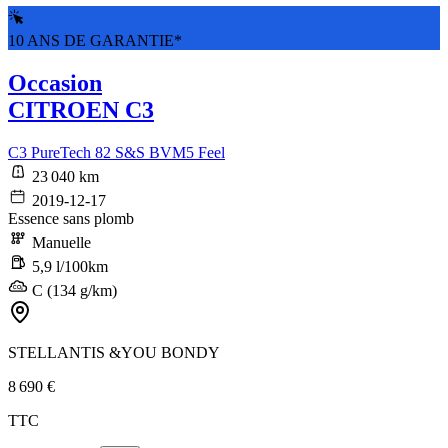
10 ANS DE GARANTIE*
Occasion
CITROEN C3
C3 PureTech 82 S&S BVM5 Feel
23 040 km
2019-12-17
Essence sans plomb
Manuelle
5,9 l/100km
C (134 g/km)
STELLANTIS &YOU BONDY
8 690 €
TTC