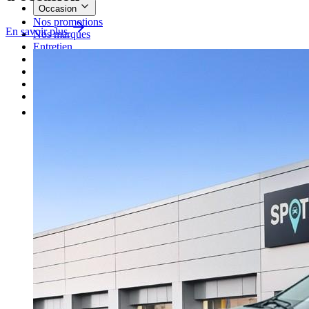
Occasion
Nos promotions
En savoir plus
Nos marques
Entretien
Reprise
Professionnel
Nous rejoindre
Plus