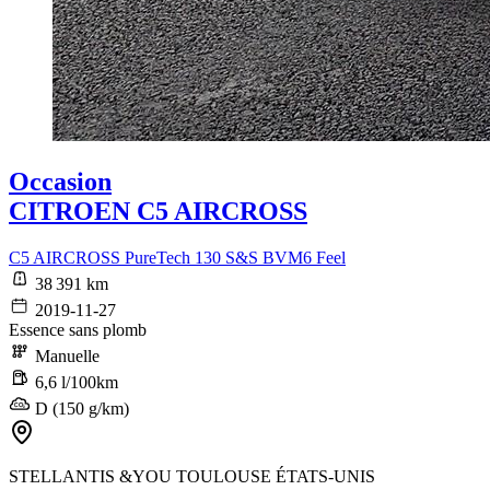
Occasion
CITROEN C5 AIRCROSS
C5 AIRCROSS PureTech 130 S&S BVM6 Feel
38 391 km
2019-11-27
Essence sans plomb
Manuelle
6,6 l/100km
D (150 g/km)
STELLANTIS &YOU TOULOUSE ÉTATS-UNIS