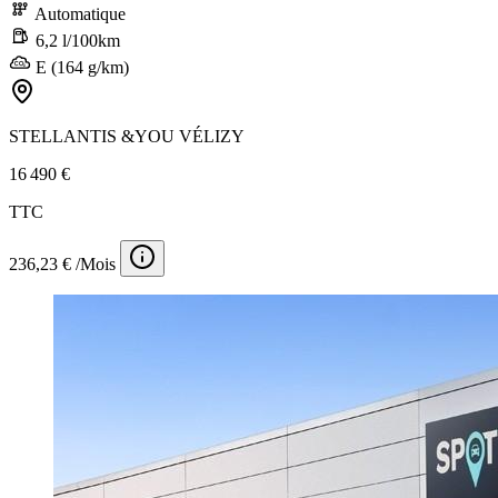
Automatique
6,2 l/100km
E (164 g/km)
STELLANTIS &YOU VÉLIZY
16 490 €
TTC
236,23 € /Mois