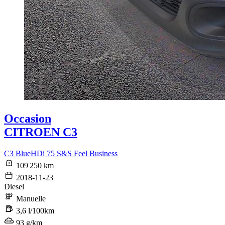
Occasion
CITROEN C3
C3 BlueHDi 75 S&S Feel Business
109 250 km
2018-11-23
Diesel
Manuelle
3,6 l/100km
93 g/km