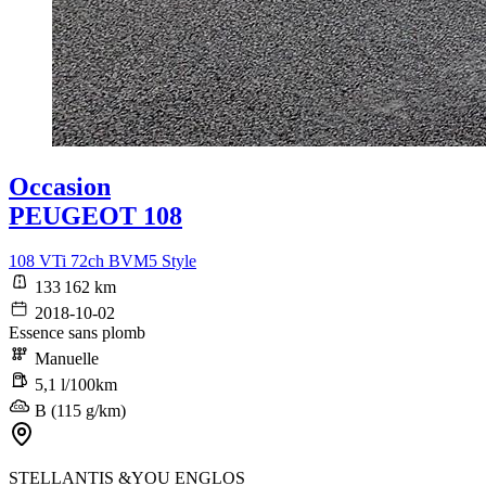
Occasion
PEUGEOT 108
108 VTi 72ch BVM5 Style
133 162 km
2018-10-02
Essence sans plomb
Manuelle
5,1 l/100km
B (115 g/km)
STELLANTIS &YOU ENGLOS