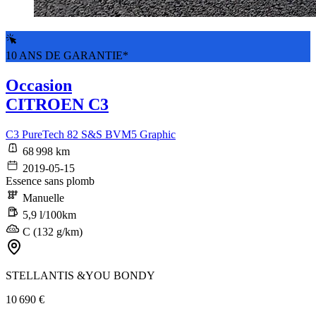
10 ANS DE GARANTIE*
Occasion
CITROEN C3
C3 PureTech 82 S&S BVM5 Graphic
68 998 km
2019-05-15
Essence sans plomb
Manuelle
5,9 l/100km
C (132 g/km)
STELLANTIS &YOU BONDY
10 690 €