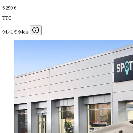
6 290 €
TTC
94,41 € /Mois