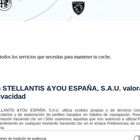
todos los servicios que necesitas para mantener tu coche.
 STELLANTIS &YOU ESPAÑA, S.A.U. valor
n un concesionario, las relaciones humanas y la calidad de nuestro servi
ivacidad
LANTIS &YOU ESPAÑA, S.A.U. utiliza cookies propias y de terceros con f
icitarios y de elaboración de perfiles basados en hábitos de navegación. Pu
rmación haciendo clic en i.Sólo usaremos aquellas que nos autorices a utilizar
s Abarth, Alfa Romeo, Citroën, Fiat, Jeep®, DS Automòbiles, Leapmotor,
entimiento en cualquier momento haciendo clic en el enlace Preferencias de coo
na.
kies de medición de audiencia