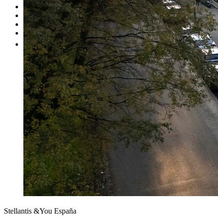
Nuestras marcas
Cita Taller
Tasar coche gratis
Otros
Stellantis &You España