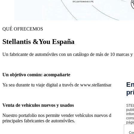
QUÉ OFRECEMOS
Stellantis &You España
Un fabricante de automóviles con un catálogo de más de
10 marcas
y 
Un objetivo común: acompañarte
En
Ya sea durante tu viaje digital a través de www.stellantisandyou.es o e
pr
Venta de vehículos nuevos y usados
STEL
publ
info
Nuestro portafolio nos permite vender vehículos nuevos de las marca
cons
principales fabricantes de automóviles.
pági
Coo