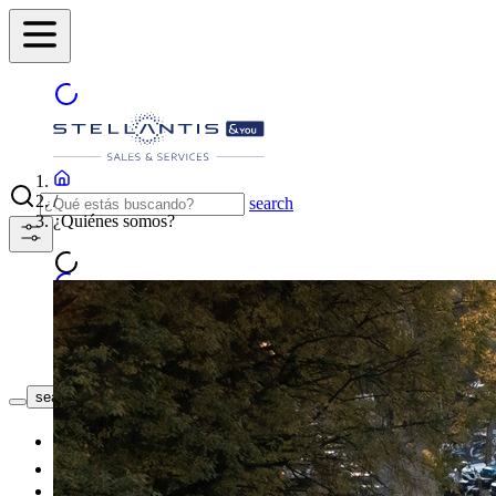
/
search
¿Quiénes somos?
ENCUENTRA TU CONCESIONAR
search button - icon
Coches nuevos
Coches de segunda mano
Nuestras promociones