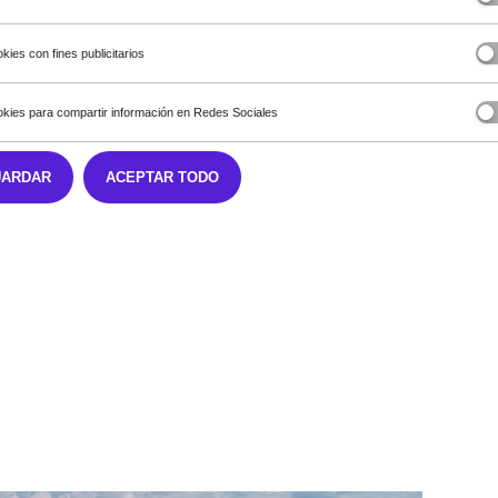
kies con fines publicitarios
 tu coche siga escrupulosamente las recomendaciones de la marca, graci
gética
kies para compartir información en Redes Sociales
UARDAR
ACEPTAR TODO