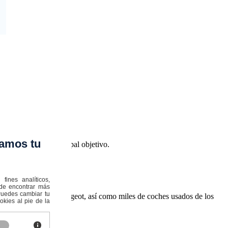
amos tu
cio son nuestro principal objetivo.
ines analíticos,
ede encontrar más
:Puedes cambiar tu
 Opel, Lancia y Peugeot, así como miles de coches usados ​​de los
kies al pie de la