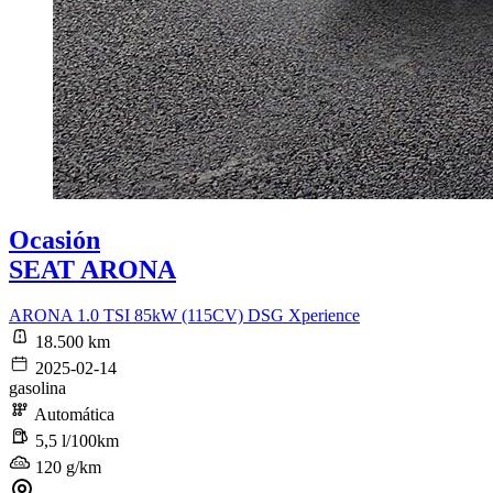
Ocasión
SEAT ARONA
ARONA 1.0 TSI 85kW (115CV) DSG Xperience
18.500 km
2025-02-14
gasolina
Automática
5,5 l/100km
120 g/km