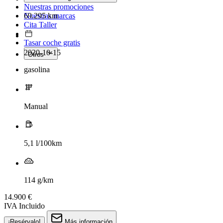
Nuestras promociones
69.295 km
Nuestras marcas
Cita Taller
Tasar coche gratis
2020-10-15
Otros
gasolina
Manual
5,1 l/100km
114 g/km
14.900 €
IVA Incluido
¡Resérvalo!
Más información