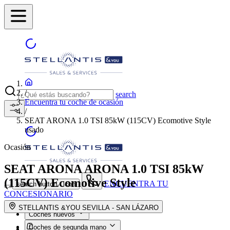
/
search
Encuentra tu coche de ocasión
/
SEAT ARONA 1.0 TSI 85kW (115CV) Ecomotive Style
usado
Ocasión
SEAT ARONA
ARONA 1.0 TSI 85kW
(115CV) Ecomotive Style
ENCUENTRA TU
search button - icon
CONCESIONARIO
STELLANTIS &YOU SEVILLA - SAN LÁZARO
Coches nuevos
Coches de segunda mano