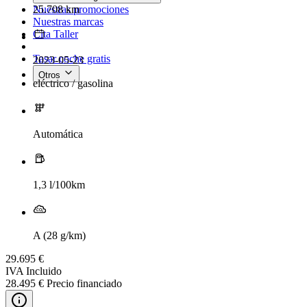
25.708 km
Nuestras promociones
Nuestras marcas
Cita Taller
Tasar coche gratis
2023-05-23
Otros
eléctrico / gasolina
Automática
1,3 l/100km
A (28 g/km)
29.695 €
IVA Incluido
28.495 € Precio financiado