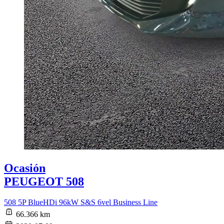
Ocasión
PEUGEOT 508
508 5P BlueHDi 96kW S&S 6vel Business Line
66.366 km