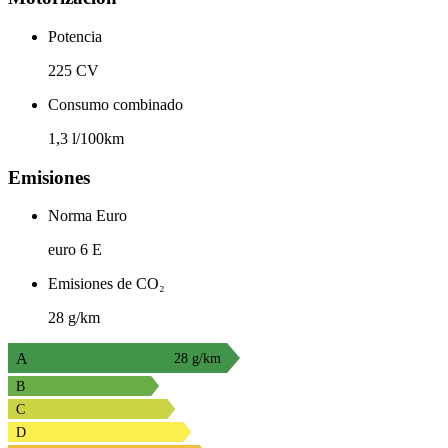
Potencia
225 CV
Consumo combinado
1,3 l/100km
Emisiones
Norma Euro
euro 6 E
Emisiones de CO₂
28 g/km
A
28 g/km
B
C
D