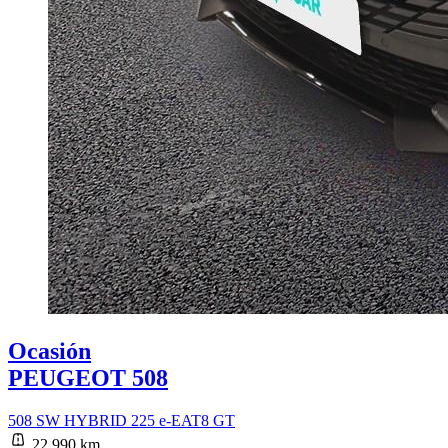
Ocasión
PEUGEOT 508
508 SW HYBRID 225 e-EAT8 GT
22.990 km