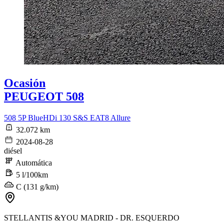
Ocasión
PEUGEOT 508
508 5P BlueHDi 130 S&S EAT8 Allure
32.072 km
2024-08-28
diésel
Automática
5 l/100km
C (131 g/km)
STELLANTIS &YOU MADRID - DR. ESQUERDO