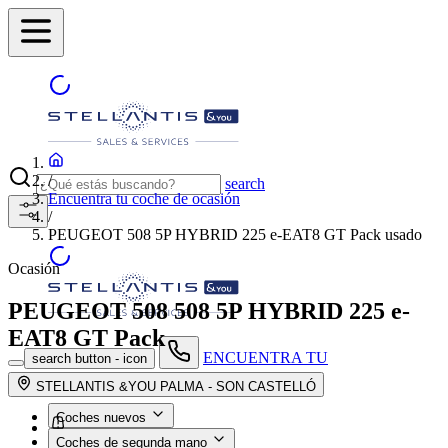
/
search
Encuentra tu coche de ocasión
/
PEUGEOT 508 5P HYBRID 225 e-EAT8 GT Pack usado
Ocasión
PEUGEOT 508
508 5P HYBRID 225 e-
EAT8 GT Pack
ENCUENTRA TU
search button - icon
CONCESIONARIO
STELLANTIS &YOU PALMA - SON CASTELLÓ
Coches nuevos
Coches de segunda mano