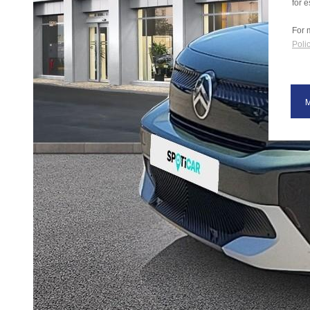
for e
For 
Polic