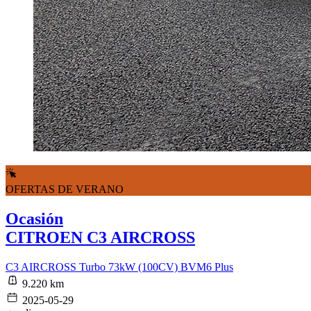
OFERTAS DE VERANO
Ocasión
CITROEN C3 AIRCROSS
C3 AIRCROSS Turbo 73kW (100CV) BVM6 Plus
9.220 km
2025-05-29