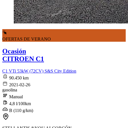
OFERTAS DE VERANO
Ocasión
CITROEN C1
C1 VTi 53kW (72CV) S&S City Edition
90.450 km
2021-02-26
gasolina
Manual
4,8 l/100km
B (110 g/km)