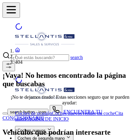
/
search
404
¡Vaya! No hemos encontrado la página
que buscabas
¡No te dejamos tirado! Estas secciones seguro que te pueden
ayudar:
ENCUENTRA TU
search button - icon
Coches de ocasión
Coches nuevos
Vender mi coche
Cita
CONCESIONARIO
taller
PÁGINA DE INICIO
Vehículos que podrían interesarte
Coches nuevos
Coches de segunda mano