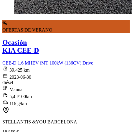
OFERTAS DE VERANO
Ocasión
KIA CEE-D
CEE-D 1.6 MHEV iMT 100kW (136CV) Drive
39.425 km
2023-06-30
diésel
Manual
5,4 l/100km
116 g/km
STELLANTIS &YOU BARCELONA
18.850 €