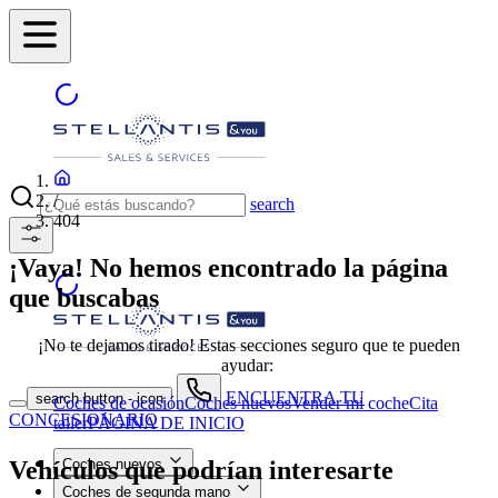
/
search
404
¡Vaya! No hemos encontrado la página
que buscabas
¡No te dejamos tirado! Estas secciones seguro que te pueden
ayudar:
ENCUENTRA TU
search button - icon
Coches de ocasión
Coches nuevos
Vender mi coche
Cita
CONCESIONARIO
taller
PÁGINA DE INICIO
Vehículos que podrían interesarte
Coches nuevos
Coches de segunda mano