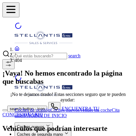
/
search
404
¡Vaya! No hemos encontrado la página
que buscabas
¡No te dejamos tirado! Estas secciones seguro que te pueden
ayudar:
ENCUENTRA TU
search button - icon
Coches de ocasión
Coches nuevos
Vender mi coche
Cita
CONCESIONARIO
taller
PÁGINA DE INICIO
Vehículos que podrían interesarte
Coches nuevos
Coches de segunda mano