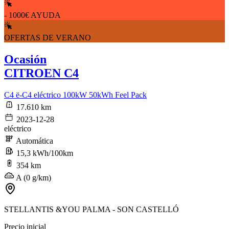
- 1000€ AYUDA
OFERTAS DE VERANO
Ocasión
CITROEN C4
C4 ë-C4 eléctrico 100kW 50kWh Feel Pack
17.610 km
2023-12-28
eléctrico
Automática
15,3 kWh/100km
354 km
A (0 g/km)
STELLANTIS &YOU PALMA - SON CASTELLÓ
Precio inicial