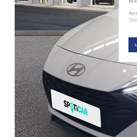
for e
For 
Polic