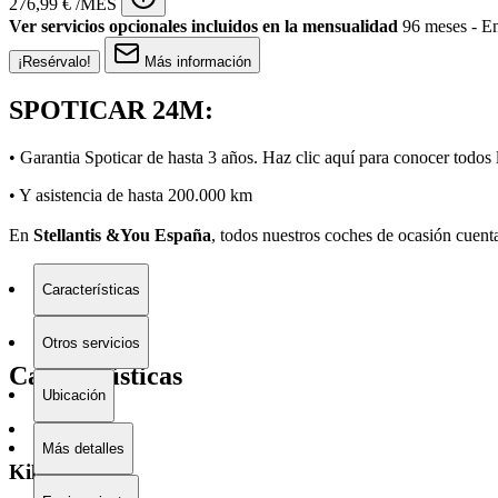
276,99 € /MES
Ver servicios opcionales incluidos en la mensualidad
96 meses - En
¡Resérvalo!
Más información
SPOTICAR 24M:
• Garantia Spoticar de hasta 3 años. Haz clic
aquí
para conocer todos l
• Y asistencia de hasta 200.000 km
En
Stellantis &You España
, todos nuestros coches de ocasión cuent
Características
Otros servicios
Características
Ubicación
Más detalles
Kilometraje