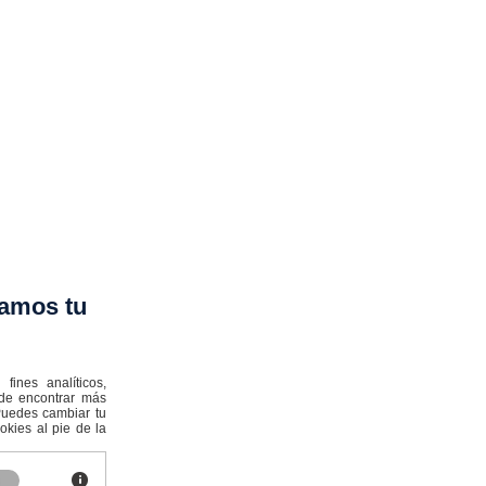
amos tu
ines analíticos,
ede encontrar más
:Puedes cambiar tu
kies al pie de la