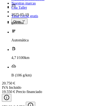
Nuestras marcas
Cita Taller
2025-05-19
Tasar coche gratis
Otros
gasolina
Automática
4,7 l/100km
B (106 g/km)
20.750 €
IVA Incluido
19.550 € Precio financiado