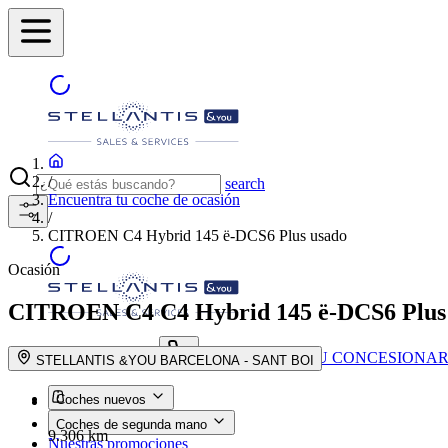
/
search
Encuentra tu coche de ocasión
/
CITROEN C4 Hybrid 145 ë-DCS6 Plus usado
Ocasión
CITROEN C4
C4 Hybrid 145 ë-DCS6 Plus
ENCUENTRA TU CONCESIONAR
search button - icon
STELLANTIS &YOU BARCELONA - SANT BOI
Coches nuevos
Coches de segunda mano
9.306 km
Nuestras promociones