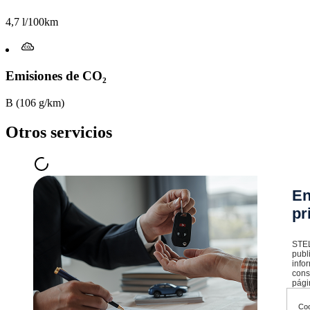
4,7 l/100km
Emisiones de CO₂
B (106 g/km)
Otros servicios
En
pr
STEL
publ
info
cons
pági
Coo