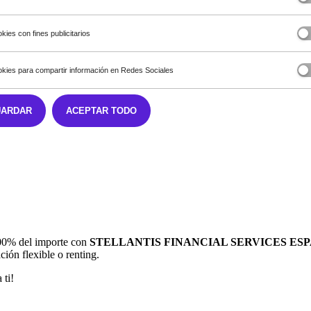
kies con fines publicitarios
kies para compartir información en Redes Sociales
UARDAR
ACEPTAR TODO
 100% del importe con
STELLANTIS FINANCIAL SERVICES ESPA
ción flexible o renting.
 ti!