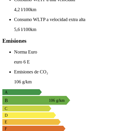
4,2 l/100km
Consumo WLTP a velocidad extra alta
5,6 l/100km
Emisiones
Norma Euro
euro 6 E
Emisiones de CO₂
106 g/km
A
B
106 g/km
C
D
E
F