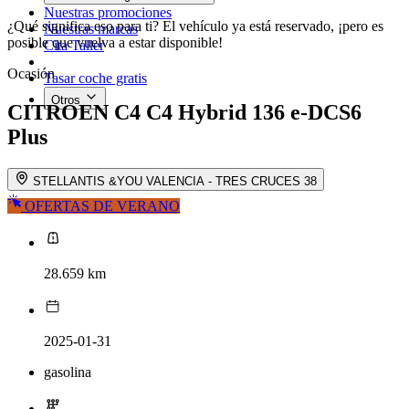
Nuestras promociones
¿Qué significa eso para ti? El vehículo ya está reservado, ¡pero es
Nuestras marcas
posible que vuelva a estar disponible!
Cita Taller
Ocasión
Tasar coche gratis
Otros
CITROEN C4
C4 Hybrid 136 e-DCS6
Plus
STELLANTIS &YOU VALENCIA - TRES CRUCES 38
OFERTAS DE VERANO
28.659 km
2025-01-31
gasolina