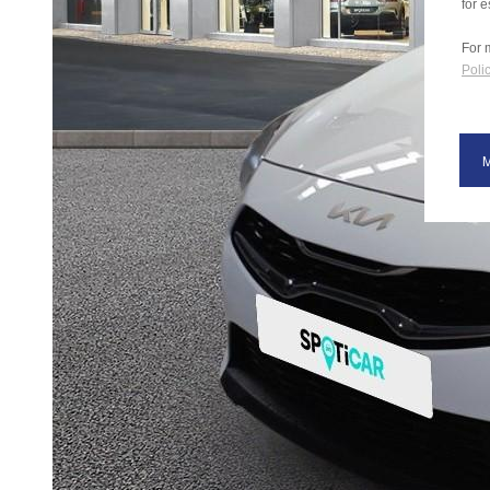
for e
For 
Polic