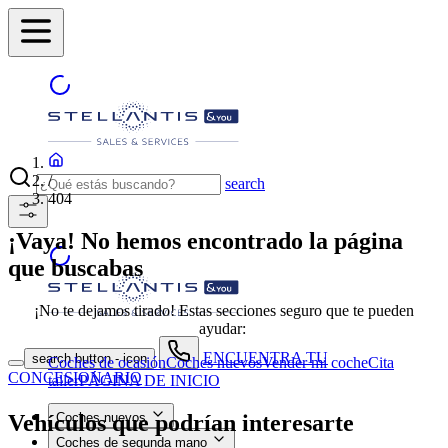
/
search
404
¡Vaya! No hemos encontrado la página
que buscabas
¡No te dejamos tirado! Estas secciones seguro que te pueden
ayudar:
ENCUENTRA TU
search button - icon
Coches de ocasión
Coches nuevos
Vender mi coche
Cita
CONCESIONARIO
taller
PÁGINA DE INICIO
Vehículos que podrían interesarte
Coches nuevos
Coches de segunda mano