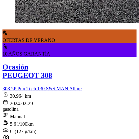
OFERTAS DE VERANO
10 AÑOS GARANTÍA
Ocasión
PEUGEOT 308
308 5P PureTech 130 S&S MAN Allure
30.964 km
2024-02-29
gasolina
Manual
5,6 l/100km
C (127 g/km)