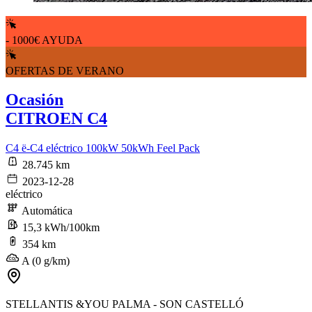
- 1000€ AYUDA
OFERTAS DE VERANO
Ocasión
CITROEN C4
C4 ë-C4 eléctrico 100kW 50kWh Feel Pack
28.745 km
2023-12-28
eléctrico
Automática
15,3 kWh/100km
354 km
A (0 g/km)
STELLANTIS &YOU PALMA - SON CASTELLÓ