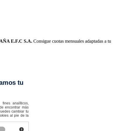
ÑA E.F.C S.A.
Consigue cuotas mensuales adaptadas a tu
amos tu
ines analíticos,
ede encontrar más
:Puedes cambiar tu
kies al pie de la