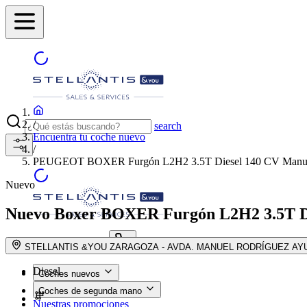
/
search
Encuentra tu coche nuevo
/
PEUGEOT BOXER Furgón L2H2 3.5T Diesel 140 CV Manua
Nuevo
Nuevo Boxer
BOXER Furgón L2H2 3.5T D
ENCUENTRA TU CONCESIONAR
search button - icon
STELLANTIS &YOU ZARAGOZA - AVDA. MANUEL RODRÍGUEZ AY
Diesel
Coches nuevos
Coches de segunda mano
Nuestras promociones