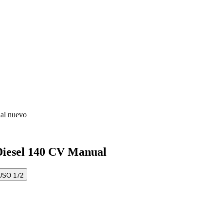
l nuevo
iesel 140 CV Manual
IO
USO 172