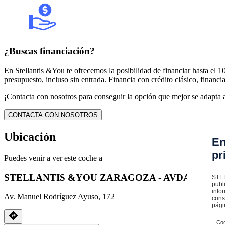
¿Buscas financiación?
En Stellantis &You te ofrecemos la posibilidad de financiar hasta el
presupuesto, incluso sin entrada. Financia con crédito clásico, financia
¡Contacta con nosotros para conseguir la opción que mejor se adapta a
CONTACTA CON NOSOTROS
Ubicación
En
pr
Puedes venir a ver este coche a
STELLANTIS &YOU ZARAGOZA - AVDA. MANU
STEL
publ
info
Av. Manuel Rodríguez Ayuso, 172
cons
pági
Coo