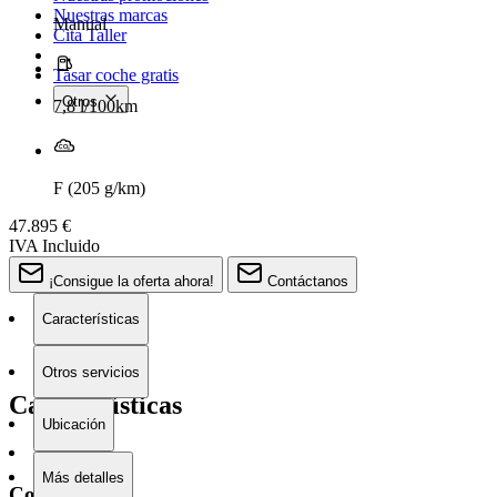
Nuestras marcas
Manual
Cita Taller
Tasar coche gratis
Otros
7,8 l/100km
F (205 g/km)
47.895 €
IVA Incluido
¡Consigue la oferta ahora!
Contáctanos
Características
Otros servicios
Características
Ubicación
Más detalles
Combustible