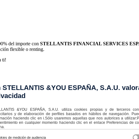
 100% del importe con
STELLANTIS FINANCIAL SERVICES ESPA
ción flexible o renting.
 ti!
 STELLANTIS &YOU ESPAÑA, S.A.U. valor
ivacidad
EL RODRÍGUEZ AYUSO 172
LANTIS &YOU ESPAÑA, S.A.U. utiliza cookies propias y de terceros con f
icitarios y de elaboración de perfiles basados en hábitos de navegación. Pu
rmación haciendo clic en i.Sólo usaremos aquellas que nos autorices a utilizar
entimiento en cualquier momento haciendo clic en el enlace Preferencias de coo
na.
kies de medición de audiencia