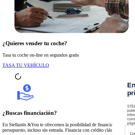
¿Quieres vender tu coche?
Tasa tu coche on-line en segundos gratis
TASA TU VEHÍCULO
En
pr
STEL
publ
¿Buscas financiación?
info
cons
pági
En Stellantis &You te ofrecemos la posibilidad de financiar hasta el
presupuesto, incluso sin entrada. Financia con crédito clásico, financia
Coo