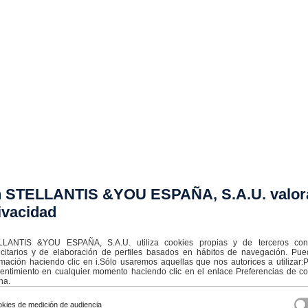
 STELLANTIS &YOU ESPAÑA, S.A.U. valor
ivacidad
LANTIS &YOU ESPAÑA, S.A.U. utiliza cookies propias y de terceros con f
icitarios y de elaboración de perfiles basados en hábitos de navegación. Pu
rmación haciendo clic en i.Sólo usaremos aquellas que nos autorices a utilizar
entimiento en cualquier momento haciendo clic en el enlace Preferencias de coo
na.
 100% del importe con
STELLANTIS FINANCIAL SERVICES ESPA
ción flexible o renting.
kies de medición de audiencia