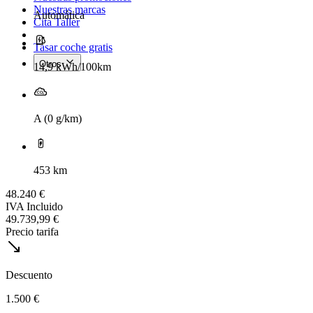
Nuestras marcas
Automática
Cita Taller
Tasar coche gratis
Otros
14,9 kWh/100km
A (0 g/km)
453 km
48.240 €
IVA Incluido
49.739,99 €
Precio tarifa
Descuento
1.500 €