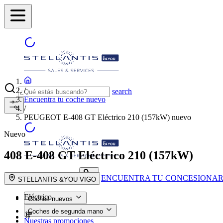
/
search
Encuentra tu coche nuevo
/
PEUGEOT E-408 GT Eléctrico 210 (157kW) nuevo
Nuevo
408
E-408 GT Eléctrico 210 (157kW)
ENCUENTRA TU CONCESIONAR
search button - icon
STELLANTIS &YOU VIGO
Eléctrico
Coches nuevos
Coches de segunda mano
Nuestras promociones