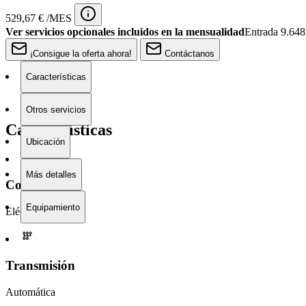
529,67 € /MES
Ver servicios opcionales incluidos en la mensualidad
Entrada 9.64
¡Consigue la oferta ahora!
Contáctanos
Características
Otros servicios
Características
Ubicación
Más detalles
Combustible
Equipamiento
Eléctrico
Transmisión
Automática