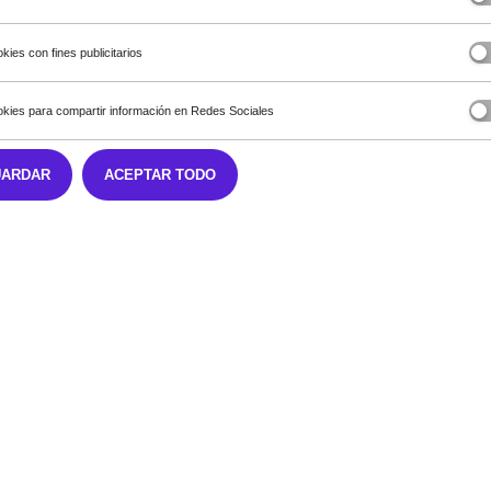
 ti!
kies con fines publicitarios
8 €
35 meses y una última cuota 26.859,59 € TAE 5,78 % Financian
kies para compartir información en Redes Sociales
S
UARDAR
ACEPTAR TODO