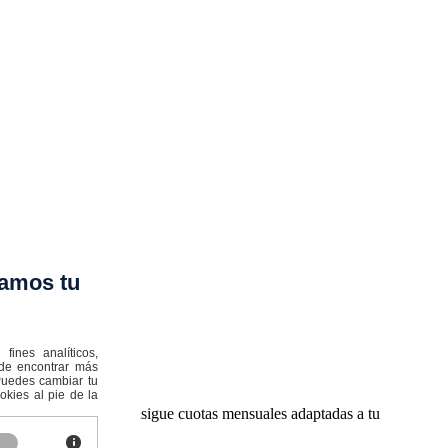
amos tu
ines analíticos,
ede encontrar más
:Puedes cambiar tu
kies al pie de la
ÑA E.F.C S.A.
Consigue cuotas mensuales adaptadas a tu