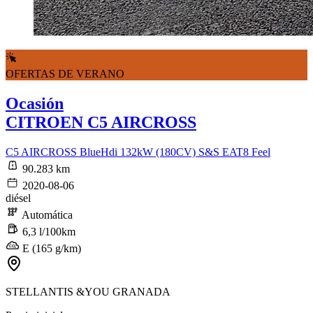
OFERTAS DE VERANO
Ocasión
CITROEN C5 AIRCROSS
C5 AIRCROSS BlueHdi 132kW (180CV) S&S EAT8 Feel
90.283 km
2020-08-06
diésel
Automática
6,3 l/100km
E (165 g/km)
STELLANTIS &YOU GRANADA