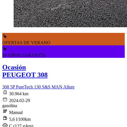
OFERTAS DE VERANO
10 AÑOS GARANTÍA
Ocasión
PEUGEOT 308
308 5P PureTech 130 S&S MAN Allure
30.964 km
2024-02-29
gasolina
Manual
5,6 l/100km
C (127 g/km)