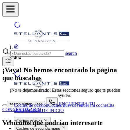
/
search
404
¡Vaya! No hemos encontrado la página
que buscabas
¡No te dejamos tirado! Estas secciones seguro que te pueden
ayudar:
ENCUENTRA TU
search button - icon
Coches de ocasión
Coches nuevos
Vender mi coche
Cita
CONCESIONARIO
taller
PÁGINA DE INICIO
Vehículos que podrían interesarte
Coches nuevos
Coches de segunda mano