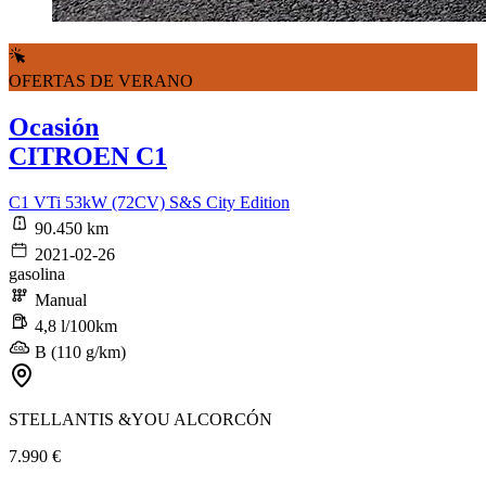
OFERTAS DE VERANO
Ocasión
CITROEN C1
C1 VTi 53kW (72CV) S&S City Edition
90.450 km
2021-02-26
gasolina
Manual
4,8 l/100km
B (110 g/km)
STELLANTIS &YOU ALCORCÓN
7.990 €