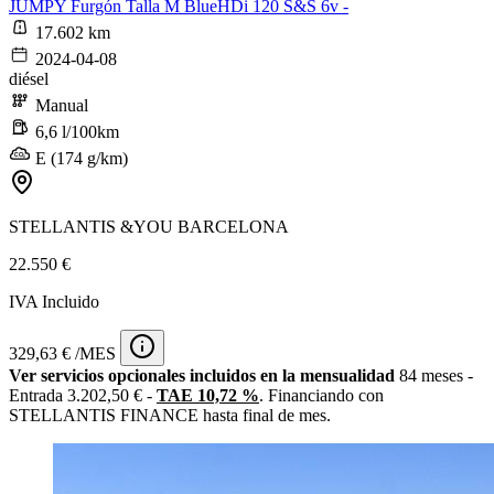
JUMPY Furgón Talla M BlueHDi 120 S&S 6v -
17.602 km
2024-04-08
diésel
Manual
6,6 l/100km
E (174 g/km)
STELLANTIS &YOU BARCELONA
22.550 €
IVA Incluido
329,63 € /MES
Ver servicios opcionales incluidos en la mensualidad
84 meses -
Entrada 3.202,50 € -
TAE 10,72 %
. Financiando con
STELLANTIS FINANCE hasta final de mes.