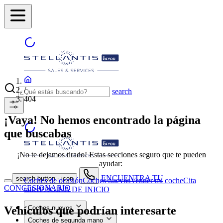
/
search
404
¡Vaya! No hemos encontrado la página
que buscabas
¡No te dejamos tirado! Estas secciones seguro que te pueden
ayudar:
ENCUENTRA TU
search button - icon
Coches de ocasión
Coches nuevos
Vender mi coche
Cita
CONCESIONARIO
taller
PÁGINA DE INICIO
Vehículos que podrían interesarte
Coches nuevos
Coches de segunda mano