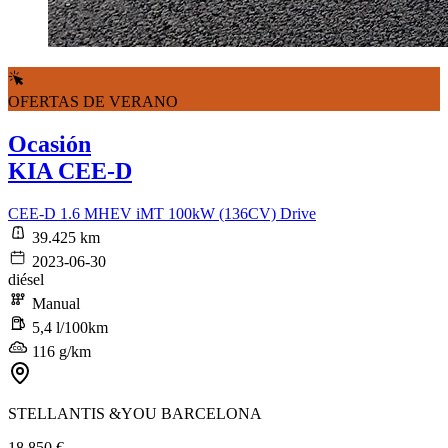
OFERTAS DE VERANO
Ocasión
KIA CEE-D
CEE-D 1.6 MHEV iMT 100kW (136CV) Drive
39.425 km
2023-06-30
diésel
Manual
5,4 l/100km
116 g/km
STELLANTIS &YOU BARCELONA
18.850 €