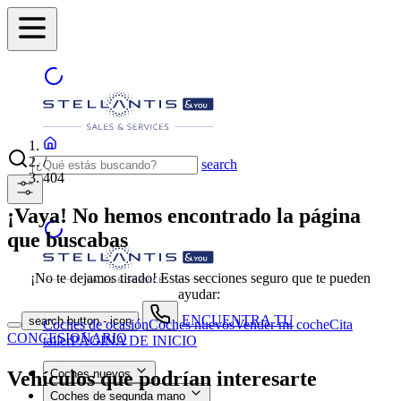
/
search
404
¡Vaya! No hemos encontrado la página
que buscabas
¡No te dejamos tirado! Estas secciones seguro que te pueden
ayudar:
ENCUENTRA TU
search button - icon
Coches de ocasión
Coches nuevos
Vender mi coche
Cita
CONCESIONARIO
taller
PÁGINA DE INICIO
Vehículos que podrían interesarte
Coches nuevos
Coches de segunda mano