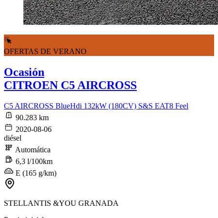
OFERTAS DE VERANO
Ocasión
CITROEN C5 AIRCROSS
C5 AIRCROSS BlueHdi 132kW (180CV) S&S EAT8 Feel
90.283 km
2020-08-06
diésel
Automática
6,3 l/100km
E (165 g/km)
STELLANTIS &YOU GRANADA