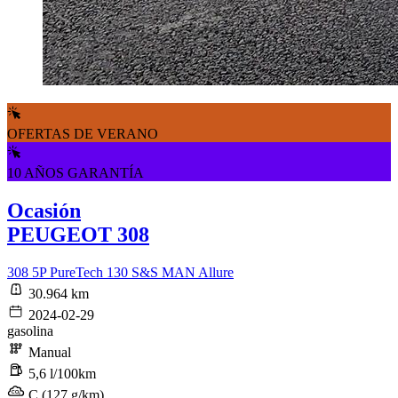
OFERTAS DE VERANO
10 AÑOS GARANTÍA
Ocasión
PEUGEOT 308
308 5P PureTech 130 S&S MAN Allure
30.964 km
2024-02-29
gasolina
Manual
5,6 l/100km
C (127 g/km)