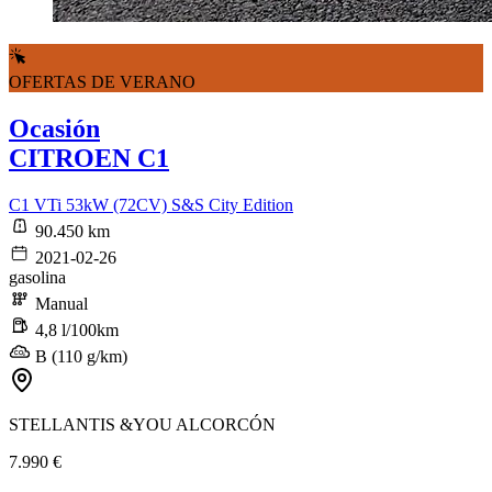
OFERTAS DE VERANO
Ocasión
CITROEN C1
C1 VTi 53kW (72CV) S&S City Edition
90.450 km
2021-02-26
gasolina
Manual
4,8 l/100km
B (110 g/km)
STELLANTIS &YOU ALCORCÓN
7.990 €