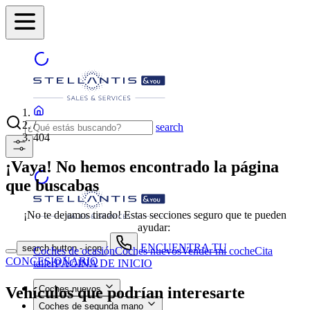
/
search
404
¡Vaya! No hemos encontrado la página
que buscabas
¡No te dejamos tirado! Estas secciones seguro que te pueden
ayudar:
ENCUENTRA TU
search button - icon
Coches de ocasión
Coches nuevos
Vender mi coche
Cita
CONCESIONARIO
taller
PÁGINA DE INICIO
Vehículos que podrían interesarte
Coches nuevos
Coches de segunda mano