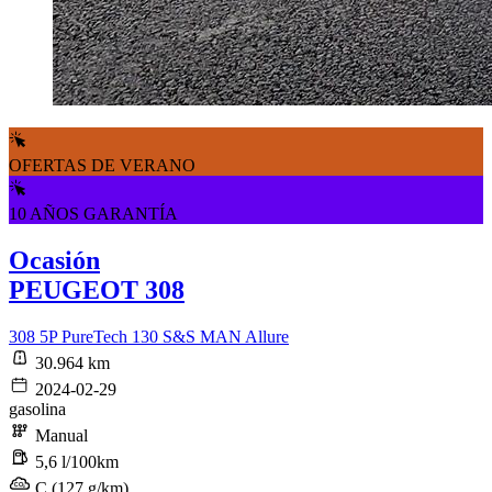
OFERTAS DE VERANO
10 AÑOS GARANTÍA
Ocasión
PEUGEOT 308
308 5P PureTech 130 S&S MAN Allure
30.964 km
2024-02-29
gasolina
Manual
5,6 l/100km
C (127 g/km)