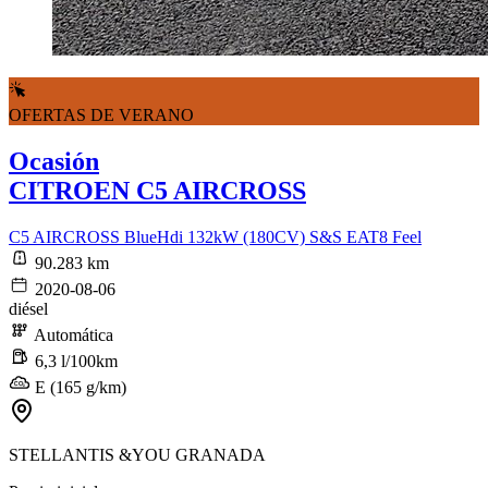
OFERTAS DE VERANO
Ocasión
CITROEN C5 AIRCROSS
C5 AIRCROSS BlueHdi 132kW (180CV) S&S EAT8 Feel
90.283 km
2020-08-06
diésel
Automática
6,3 l/100km
E (165 g/km)
STELLANTIS &YOU GRANADA