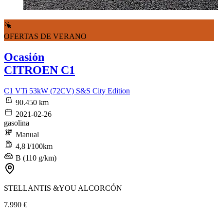
OFERTAS DE VERANO
Ocasión
CITROEN C1
C1 VTi 53kW (72CV) S&S City Edition
90.450 km
2021-02-26
gasolina
Manual
4,8 l/100km
B (110 g/km)
STELLANTIS &YOU ALCORCÓN
7.990 €