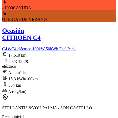
- 1000€ AYUDA
OFERTAS DE VERANO
Ocasión
CITROEN C4
C4 ë-C4 eléctrico 100kW 50kWh Feel Pack
17.610 km
2023-12-28
eléctrico
Automática
15,3 kWh/100km
354 km
A (0 g/km)
STELLANTIS &YOU PALMA - SON CASTELLÓ
Precio inicial