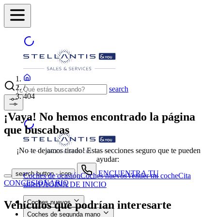
/
search
404
¡Vaya! No hemos encontrado la página
que buscabas
¡No te dejamos tirado! Estas secciones seguro que te pueden
ayudar:
ENCUENTRA TU
search button - icon
Coches de ocasión
Coches nuevos
Vender mi coche
Cita
CONCESIONARIO
taller
PÁGINA DE INICIO
Vehículos que podrían interesarte
Coches nuevos
Coches de segunda mano