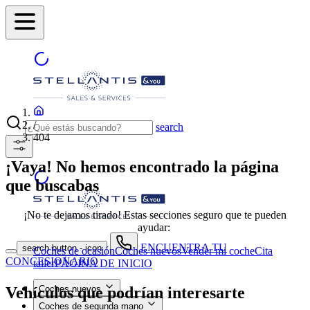
/
search
404
¡Vaya! No hemos encontrado la página
que buscabas
¡No te dejamos tirado! Estas secciones seguro que te pueden
ayudar:
ENCUENTRA TU
search button - icon
Coches de ocasión
Coches nuevos
Vender mi coche
Cita
CONCESIONARIO
taller
PÁGINA DE INICIO
Vehículos que podrían interesarte
Coches nuevos
Coches de segunda mano