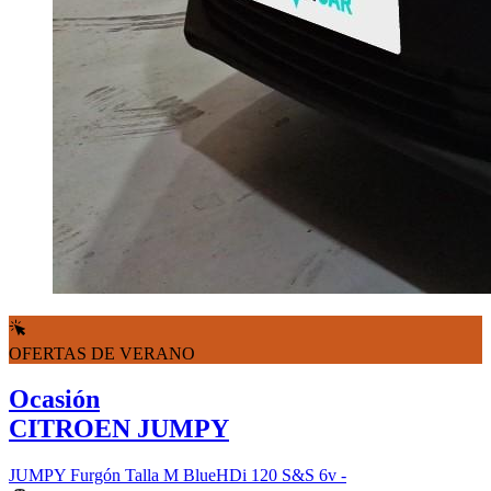
OFERTAS DE VERANO
Ocasión
CITROEN JUMPY
JUMPY Furgón Talla M BlueHDi 120 S&S 6v -