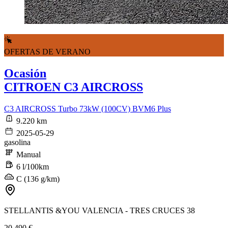
OFERTAS DE VERANO
Ocasión
CITROEN C3 AIRCROSS
C3 AIRCROSS Turbo 73kW (100CV) BVM6 Plus
9.220 km
2025-05-29
gasolina
Manual
6 l/100km
C (136 g/km)
STELLANTIS &YOU VALENCIA - TRES CRUCES 38
20.490 €