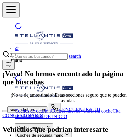
/
search
404
¡Vaya! No hemos encontrado la página
que buscabas
¡No te dejamos tirado! Estas secciones seguro que te pueden
ayudar:
ENCUENTRA TU
search button - icon
Coches de ocasión
Coches nuevos
Vender mi coche
Cita
CONCESIONARIO
taller
PÁGINA DE INICIO
Vehículos que podrían interesarte
Coches nuevos
Coches de segunda mano