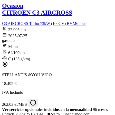
Ocasión
CITROEN C3 AIRCROSS
C3 AIRCROSS Turbo 73kW (100CV) BVM6 Plus
27.995 km
2025-07-25
gasolina
Manual
6 l/100km
C (135 g/km)
STELLANTIS &YOU VIGO
18.495 €
IVA Incluido
262,03 € /MES
Ver servicios opcionales incluidos en la mensualidad
96 meses -
Entrada 2.774,25 € -
TAE 10,57 %
. Financiando con