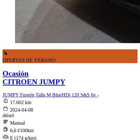
OFERTAS DE VERANO
Ocasión
CITROEN JUMPY
JUMPY Furgón Talla M BlueHDi 120 S&S 6v -
17.602 km
2024-04-08
diésel
Manual
6,6 l/100km
E (174 g/km)