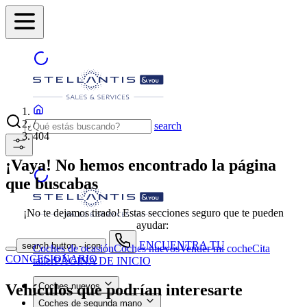
/
search
404
¡Vaya! No hemos encontrado la página
que buscabas
¡No te dejamos tirado! Estas secciones seguro que te pueden
ayudar:
ENCUENTRA TU
search button - icon
Coches de ocasión
Coches nuevos
Vender mi coche
Cita
CONCESIONARIO
taller
PÁGINA DE INICIO
Vehículos que podrían interesarte
Coches nuevos
Coches de segunda mano