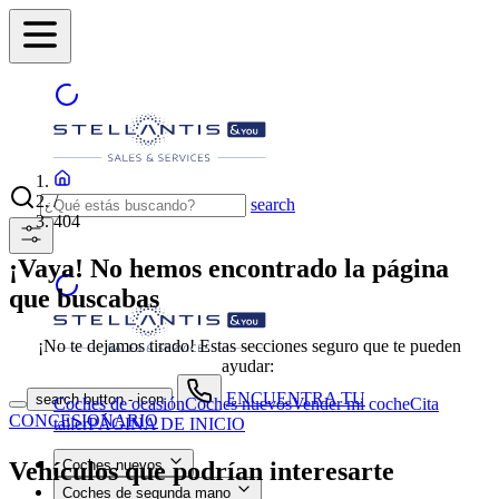
/
search
404
¡Vaya! No hemos encontrado la página
que buscabas
¡No te dejamos tirado! Estas secciones seguro que te pueden
ayudar:
ENCUENTRA TU
search button - icon
Coches de ocasión
Coches nuevos
Vender mi coche
Cita
CONCESIONARIO
taller
PÁGINA DE INICIO
Vehículos que podrían interesarte
Coches nuevos
Coches de segunda mano