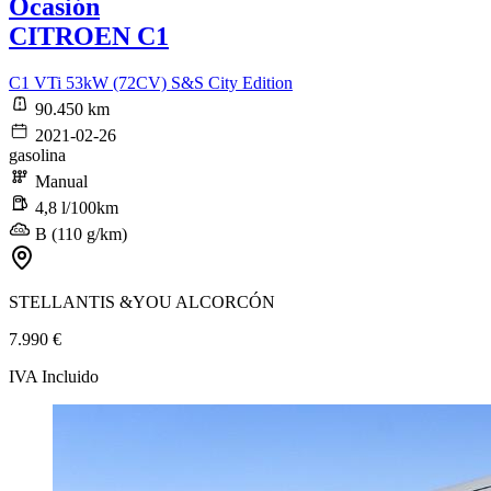
Ocasión
CITROEN C1
C1 VTi 53kW (72CV) S&S City Edition
90.450 km
2021-02-26
gasolina
Manual
4,8 l/100km
B (110 g/km)
STELLANTIS &YOU ALCORCÓN
7.990 €
IVA Incluido