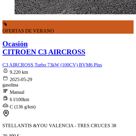
OFERTAS DE VERANO
Ocasión
CITROEN C3 AIRCROSS
C3 AIRCROSS Turbo 73kW (100CV) BVM6 Plus
9.220 km
2025-05-29
gasolina
Manual
6 l/100km
C (136 g/km)
STELLANTIS &YOU VALENCIA - TRES CRUCES 38
20.490 €