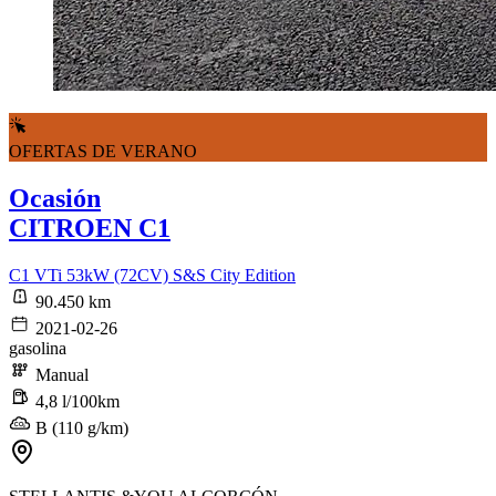
OFERTAS DE VERANO
Ocasión
CITROEN C1
C1 VTi 53kW (72CV) S&S City Edition
90.450 km
2021-02-26
gasolina
Manual
4,8 l/100km
B (110 g/km)