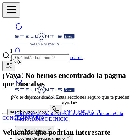
/
search
404
¡Vaya! No hemos encontrado la página
que buscabas
¡No te dejamos tirado! Estas secciones seguro que te pueden
ayudar:
ENCUENTRA TU
search button - icon
Coches de ocasión
Coches nuevos
Vender mi coche
Cita
CONCESIONARIO
taller
PÁGINA DE INICIO
Vehículos que podrían interesarte
Coches nuevos
Coches de segunda mano