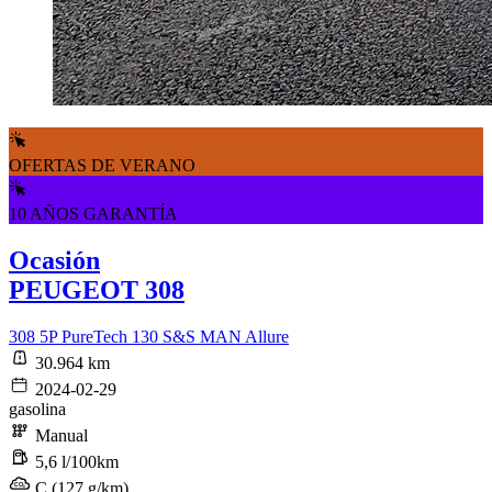
OFERTAS DE VERANO
10 AÑOS GARANTÍA
Ocasión
PEUGEOT 308
308 5P PureTech 130 S&S MAN Allure
30.964 km
2024-02-29
gasolina
Manual
5,6 l/100km
C (127 g/km)