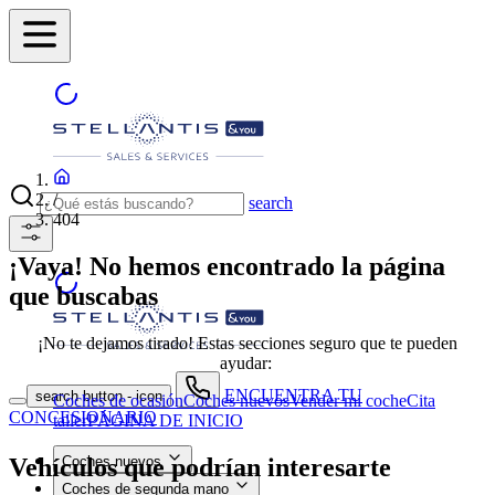
/
search
404
¡Vaya! No hemos encontrado la página
que buscabas
¡No te dejamos tirado! Estas secciones seguro que te pueden
ayudar:
ENCUENTRA TU
search button - icon
Coches de ocasión
Coches nuevos
Vender mi coche
Cita
CONCESIONARIO
taller
PÁGINA DE INICIO
Vehículos que podrían interesarte
Coches nuevos
Coches de segunda mano