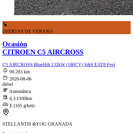
OFERTAS DE VERANO
Ocasión
CITROEN C5 AIRCROSS
C5 AIRCROSS BlueHdi 132kW (180CV) S&S EAT8 Feel
90.283 km
2020-08-06
diésel
Automática
6,3 l/100km
E (165 g/km)
STELLANTIS &YOU GRANADA