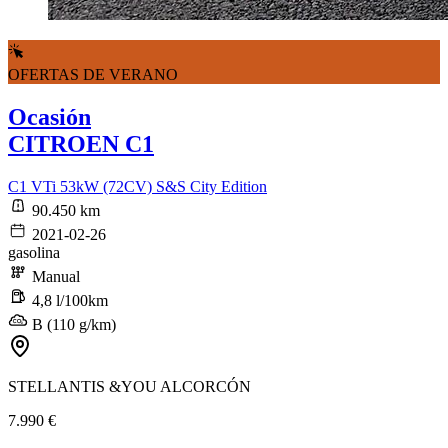
OFERTAS DE VERANO
Ocasión
CITROEN C1
C1 VTi 53kW (72CV) S&S City Edition
90.450 km
2021-02-26
gasolina
Manual
4,8 l/100km
B (110 g/km)
STELLANTIS &YOU ALCORCÓN
7.990 €