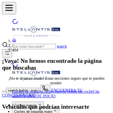
/
search
404
¡Vaya! No hemos encontrado la página
que buscabas
¡No te dejamos tirado! Estas secciones seguro que te pueden
ayudar:
ENCUENTRA TU
search button - icon
Coches de ocasión
Coches nuevos
Vender mi coche
Cita
CONCESIONARIO
taller
PÁGINA DE INICIO
Vehículos que podrían interesarte
Coches nuevos
Coches de segunda mano