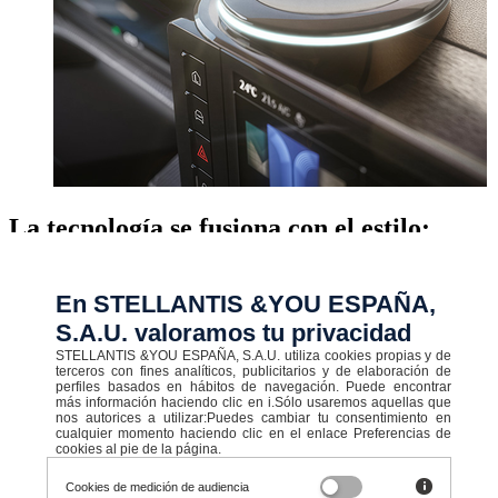
La tecnología se fusiona con el estilo:
S.A.L.A.
En STELLANTIS &YOU ESPAÑA,
La Lancia Ypsilon está equipada con dos grandes pantallas de 10,25
pulgadas y el sistema S.A.L.A., la interfaz virtual inteligente que
S.A.U. valoramos tu privacidad
garantiza una experiencia de conducción confortable, coherente con
STELLANTIS &YOU ESPAÑA, S.A.U. utiliza cookies propias y de
la tecnología sin esfuerzo de Lancia, y personalizable al máximo
terceros con fines analíticos, publicitarios y de elaboración de
tanto en brillo como en sonido, en función de sus necesidades.
perfiles basados en hábitos de navegación. Puede encontrar
más información haciendo clic en i.Sólo usaremos aquellas que
nos autorices a utilizar:Puedes cambiar tu consentimiento en
Disponible en stock
cualquier momento haciendo clic en el enlace Preferencias de
cookies al pie de la página.
Cookies de medición de audiencia
Ver todos