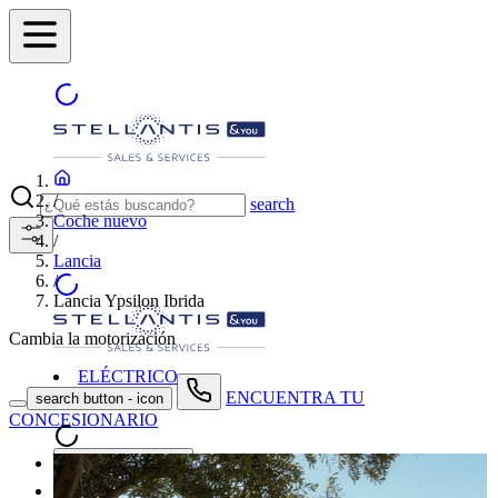
/
search
Coche nuevo
/
Lancia
/
Lancia Ypsilon Ibrida
Cambia la motorización
ELÉCTRICO
ENCUENTRA TU
search button - icon
CONCESIONARIO
Coches nuevos
Coches de segunda mano