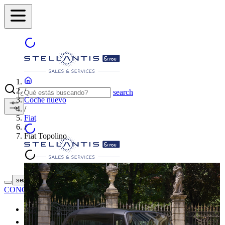
/
search
Coche nuevo
/
Fiat
/
Fiat Topolino
ENCUENTRA TU
search button - icon
CONCESIONARIO
Coches nuevos
Coches de segunda mano