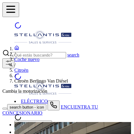
/
search
Coche nuevo
/
Citroën
/
Citroën Berlingo Van Diésel
Cambia la motorización
ELÉCTRICO
ENCUENTRA TU
search button - icon
CONCESIONARIO
Coches nuevos
Coches de segunda mano