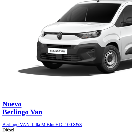
Nuevo
Berlingo Van
Berlingo VAN Talla M BlueHDi 100 S&S
Diésel