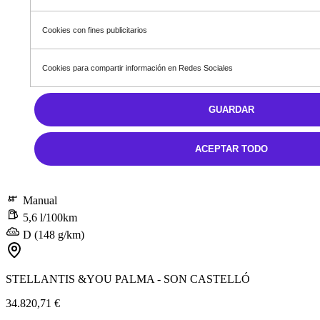
Cookies con fines publicitarios
Cookies para compartir información en Redes Sociales
GUARDAR
Nuevo
Berlingo Van
ACEPTAR TODO
Berlingo VAN Talla XL BlueHDi 100 S&S Doble Cabina
Diésel
Manual
5,6 l/100km
D (148 g/km)
STELLANTIS &YOU PALMA - SON CASTELLÓ
34.820,71 €