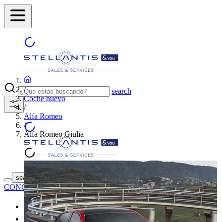
/
search
Coche nuevo
/
Alfa Romeo
/
Alfa Romeo Giulia
ENCUENTRA TU
search button - icon
CONCESIONARIO
Coches nuevos
Coches de segunda mano