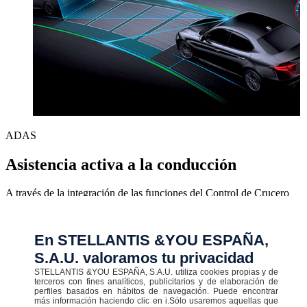
ADAS
Asistencia activa a la conducción
A través de la integración de las funciones del Control de Crucero
Activo, el Asistente de Conducción Activo ayuda al conductor a
mantener la distancia adecuada con el vehículo que circula por
delante, a la vez que le ayuda a mantenerse dentro de los límites del
En STELLANTIS &YOU ESPAÑA,
carril, tanto en ciudad como en autopista.
S.A.U. valoramos tu privacidad
Disponible en stock
STELLANTIS &YOU ESPAÑA, S.A.U. utiliza cookies propias y de
terceros con fines analíticos, publicitarios y de elaboración de
perfiles basados en hábitos de navegación. Puede encontrar
más información haciendo clic en i.Sólo usaremos aquellas que