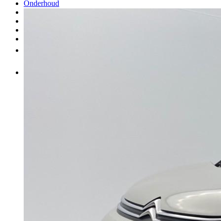
Onderhoud
Carrosserie
Aankoop van onderdelen
Verkopen
Meer
NL