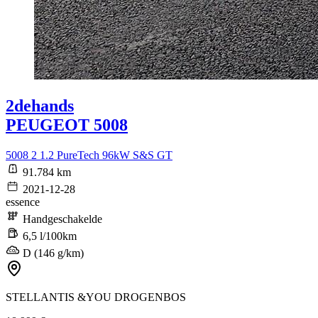
2dehands
PEUGEOT 5008
5008 2 1.2 PureTech 96kW S&S GT
91.784 km
2021-12-28
essence
Handgeschakelde
6,5 l/100km
D (146 g/km)
STELLANTIS &YOU DROGENBOS