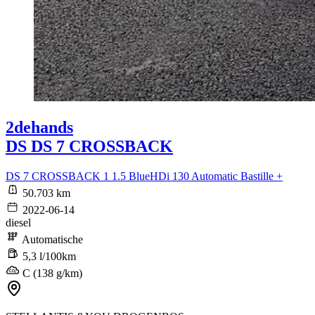
2dehands
DS DS 7 CROSSBACK
DS 7 CROSSBACK 1 1.5 BlueHDi 130 Automatic Bastille +
50.703 km
2022-06-14
diesel
Automatische
5,3 l/100km
C (138 g/km)