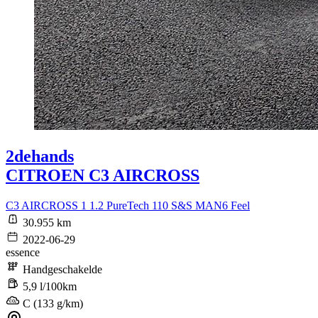
2dehands
CITROEN C3 AIRCROSS
C3 AIRCROSS 1 1.2 PureTech 110 S&S MAN6 Feel
30.955 km
2022-06-29
essence
Handgeschakelde
5,9 l/100km
C (133 g/km)