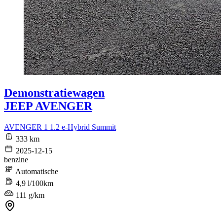
Demonstratiewagen
JEEP AVENGER
AVENGER 1 1.2 e-Hybrid Summit
333 km
2025-12-15
benzine
Automatische
4,9 l/100km
111 g/km