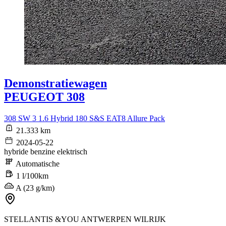
Demonstratiewagen
PEUGEOT 308
308 SW 3 1.6 Hybrid 180 S&S EAT8 Allure Pack
21.333 km
2024-05-22
hybride benzine elektrisch
Automatische
1 l/100km
A (23 g/km)
STELLANTIS &YOU ANTWERPEN WILRIJK