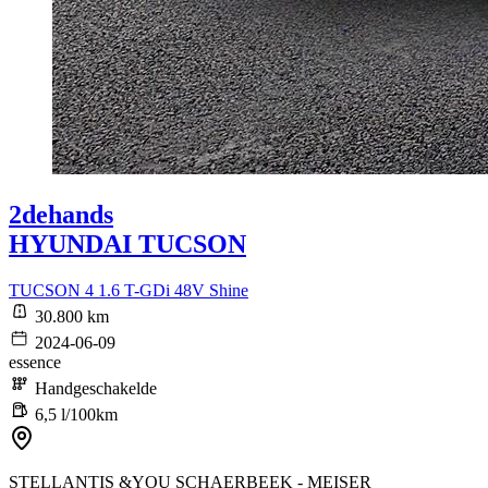
2dehands
HYUNDAI TUCSON
TUCSON 4 1.6 T-GDi 48V Shine
30.800 km
2024-06-09
essence
Handgeschakelde
6,5 l/100km
STELLANTIS &YOU SCHAERBEEK - MEISER