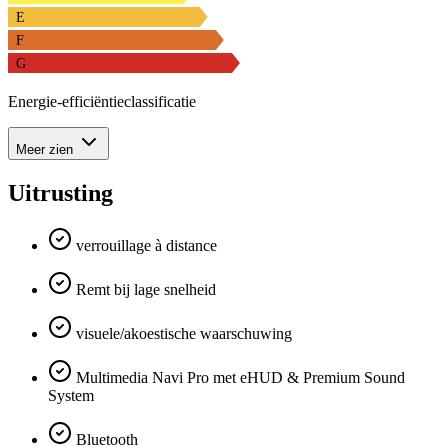
E
F
G
Energie-efficiëntieclassificatie
Meer zien
Uitrusting
verrouillage à distance
Remt bij lage snelheid
visuele/akoestische waarschuwing
Multimedia Navi Pro met eHUD & Premium Sound
System
Bluetooth