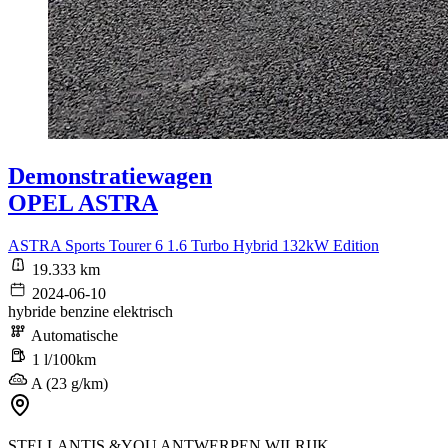
Demonstratiewagen
OPEL ASTRA
ASTRA Sports Tourer 6 1.6 Turbo Hybrid 132kW Edition
19.333 km
2024-06-10
hybride benzine elektrisch
Automatische
1 l/100km
A (23 g/km)
STELLANTIS &YOU ANTWERPEN WILRIJK