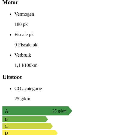
Motor
Vermogen
180 pk
Fiscale pk
9 Fiscale pk
Verbruik
1,1 l/100km
Uitstoot
CO₂-categorie
25 g/km
A
25 g/km
B
C
D