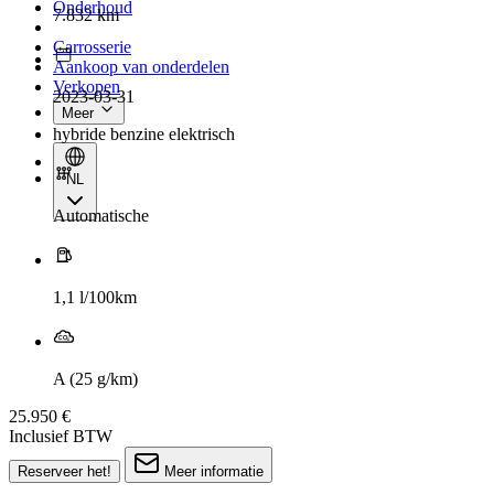
Onderhoud
7.832 km
Carrosserie
Aankoop van onderdelen
Verkopen
2023-03-31
Meer
hybride benzine elektrisch
NL
Automatische
1,1 l/100km
A (25 g/km)
25.950 €
Inclusief BTW
Reserveer het!
Meer informatie