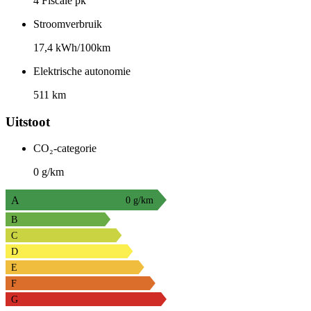
4 Fiscale pk
Stroomverbruik
17,4 kWh/100km
Elektrische autonomie
511 km
Uitstoot
CO₂-categorie
0 g/km
A
0 g/km
B
C
D
E
F
G