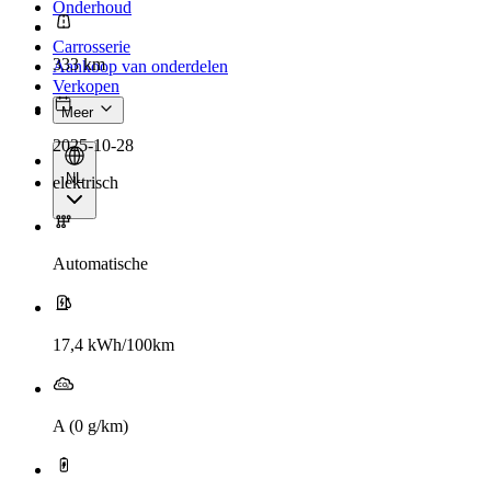
Onderhoud
Carrosserie
333 km
Aankoop van onderdelen
Verkopen
Meer
2025-10-28
NL
elektrisch
Automatische
17,4 kWh/100km
A (0 g/km)