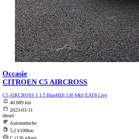
Occasie
CITROEN C5 AIRCROSS
C5 AIRCROSS 1 1.5 BlueHDi 130 S&S EAT8 Live
40.689 km
2023-03-31
diesel
Automatische
5,2 l/100km
C (136 g/km)