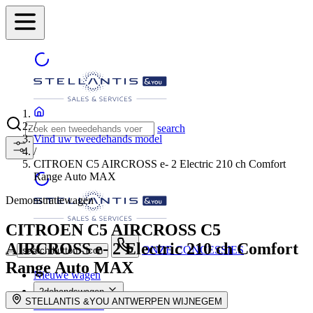
/
search
Vind uw tweedehands model
/
CITROEN C5 AIRCROSS e- 2 Electric 210 ch Comfort
Range Auto MAX
Demonstratiewagen
CITROEN C5 AIRCROSS
C5
AIRCROSS e- 2 Electric 210 ch Comfort
ONZE CONCESSIES
search button - icon
Range Auto MAX
Nieuwe wagen
2dehandswagen
STELLANTIS &YOU ANTWERPEN WIJNEGEM
Onze Promoties