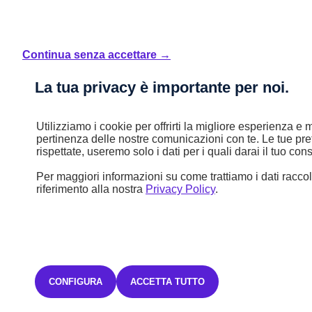
Continua senza accettare →
Nuovo
408
La tua privacy è importante per noi.
408 - Hybrid 145 e-DCS6 Allure
Benzina
Utilizziamo i cookie per offrirti la migliore esperienza e m
pertinenza delle nostre comunicazioni con te. Le tue pr
Automatico
rispettate, useremo solo i dati per i quali darai il tuo co
5,1 l/100km
B (115 g/km)
Per maggiori informazioni su come trattiamo i dati raccolt
riferimento alla nostra
Privacy Policy
.
STELLANTIS &YOU MILANO GATTAMELATA
38.785 €
Iva inclusa
CONFIGURA
ACCETTA TUTTO
667,45€ Iva inclusa/mese
TAN FISSO 6,75% TAEG 8,84%
con un anticipo di 11.635,50€.