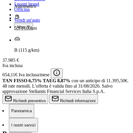
I nostri brand
Automatico
Officina
Vendi un'auto
Altro
5,1 l/100km
B (115 g/km)
37.985 €
Iva inclusa
654,11€ Iva inclusa/mese
TAN FISSO 6,75% TAEG 8,87%
con un anticipo di 11.395,50€.
48 rate mensili.
L'offerta è valida fino al 31/08/2026.
Salvo
approvazione Stellantis Financial Services Italia S.p.A.
Richiedi preventivo
Richiedi informazioni
Panoramica
I nostri servizi