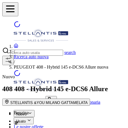
/
search
Ricerca auto nuova
/
PEUGEOT 408 - Hybrid 145 e-DCS6 Allure nuova
Nuovo
408
408 - Hybrid 145 e-DCS6 Allure
Trova la concessionaria
search button - icon
STELLANTIS &YOU MILANO GATTAMELATA
Benzina
Nuovo
Usato
Le nostre offerte