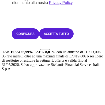
5,1 l/100km
riferimento alla nostra
Privacy Policy
.
B (115 g/km)
STELLANTIS &YOU MILANO GATTAMELATA
38.710 €
CONFIGURA
ACCETTA TUTTO
Iva inclusa
414,34€ Iva inclusa/mese
TAN FISSO 6,99% TAEG 8,81%
con un anticipo di 11.313,00€.
35 rate mensili oltre ad una maxirata finale di 17.419,60€ o sei libero
di sostituire o restituire la vettura.
L'offerta è valida fino al
31/07/2026.
Salvo approvazione Stellantis Financial Services Italia
S.p.A.