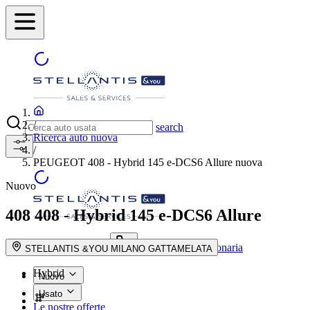
/
search
Ricerca auto nuova
/
PEUGEOT 408 - Hybrid 145 e-DCS6 Allure nuova
Nuovo
408
408 - Hybrid 145 e-DCS6 Allure
Trova la concessionaria
search button - icon
STELLANTIS &YOU MILANO GATTAMELATA
Hybrid
Nuovo
Usato
Le nostre offerte