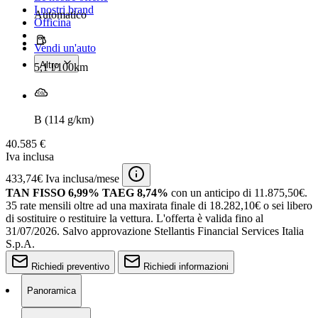
I nostri brand
Automatico
Officina
Vendi un'auto
Altro
5,1 l/100km
B (114 g/km)
40.585 €
Iva inclusa
433,74€ Iva inclusa/mese
TAN FISSO 6,99% TAEG 8,74%
con un anticipo di 11.875,50€.
35 rate mensili oltre ad una maxirata finale di 18.282,10€ o sei libero
di sostituire o restituire la vettura.
L'offerta è valida fino al
31/07/2026.
Salvo approvazione Stellantis Financial Services Italia
S.p.A.
Richiedi preventivo
Richiedi informazioni
Panoramica