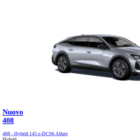
Nuovo
408
408 - Hybrid 145 e-DCS6 Allure
Hybrid