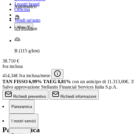
I nostri brand
Automatico
Officina
Vendi un'auto
Altro
5,1 l/100km
B (115 g/km)
38.710 €
Iva inclusa
414,34€ Iva inclusa/mese
TAN FISSO 6,99% TAEG 8,81%
con un anticipo di 11.313,00€.
3
Salvo approvazione Stellantis Financial Services Italia S.p.A.
Richiedi preventivo
Richiedi informazioni
Panoramica
I nostri servizi
Panoramica