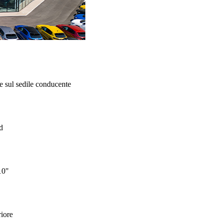
e sul sedile conducente
d
10"
riore