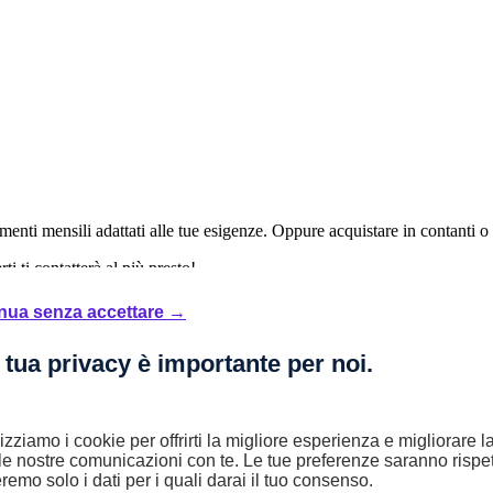
enti mensili adattati alle tue esigenze. Oppure acquistare in contanti o
i ti contatterà al più presto!
nua senza accettare →
5 rate mensili oltre ad una maxirata finale di 17.419,60€ o sei libero di so
 tua privacy è importante per noi.
lizziamo i cookie per offrirti la migliore esperienza e migliorare 
le nostre comunicazioni con te. Le tue preferenze saranno rispet
remo solo i dati per i quali darai il tuo consenso.