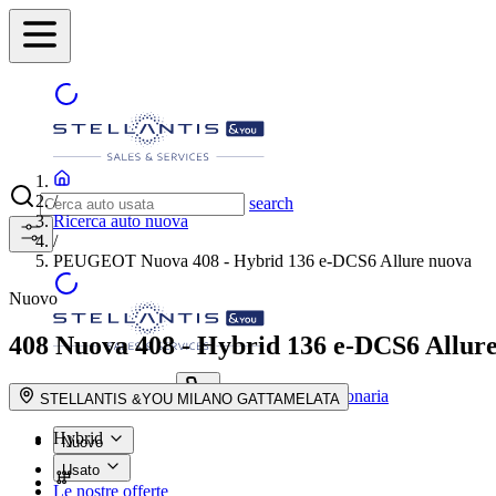
/
search
Ricerca auto nuova
/
PEUGEOT Nuova 408 - Hybrid 136 e-DCS6 Allure nuova
Nuovo
408
Nuova 408 - Hybrid 136 e-DCS6 Allur
Trova la concessionaria
search button - icon
STELLANTIS &YOU MILANO GATTAMELATA
Hybrid
Nuovo
Usato
Le nostre offerte