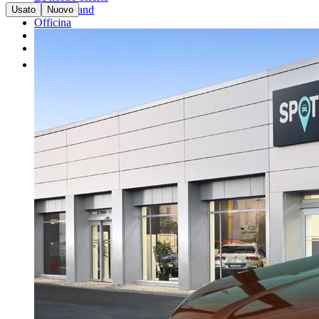
I nostri brand
Usato
Nuovo
Officina
Vendi un'auto
Altro