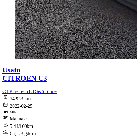
Usato
CITROEN C3
C3 PureTech 83 S&S Shine
54.953 km
2022-02-25
benzina
Manuale
5,4 l/100km
C (123 g/km)