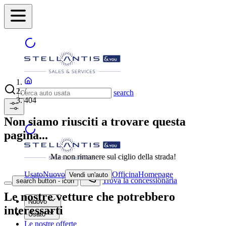
/
search
404
Non siamo riusciti a trovare questa
pagina...
Ma non rimanere sul ciglio della strada!
Usato
Nuovo
Officina
Homepage
Vendi un'auto
Trova la concessionaria
search button - icon
Le nostre vetture che potrebbero
Nuovo
interessarti
Usato
Le nostre offerte