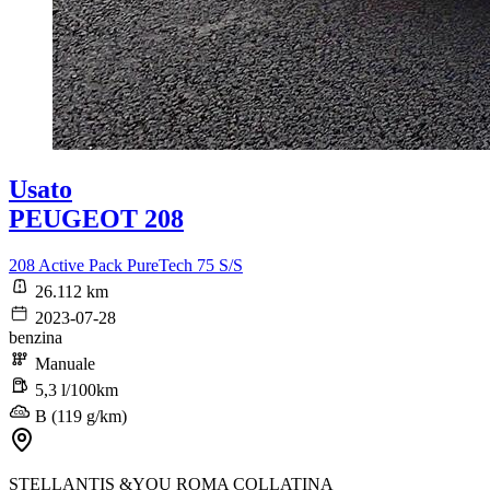
Usato
PEUGEOT 208
208 Active Pack PureTech 75 S/S
26.112 km
2023-07-28
benzina
Manuale
5,3 l/100km
B (119 g/km)
STELLANTIS &YOU ROMA COLLATINA