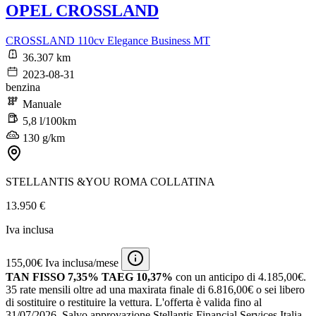
OPEL CROSSLAND
CROSSLAND 110cv Elegance Business MT
36.307 km
2023-08-31
benzina
Manuale
5,8 l/100km
130 g/km
STELLANTIS &YOU ROMA COLLATINA
13.950 €
Iva inclusa
155,00€ Iva inclusa/mese
TAN FISSO 7,35% TAEG 10,37%
con un anticipo di 4.185,00€.
35 rate mensili oltre ad una maxirata finale di 6.816,00€ o sei libero
di sostituire o restituire la vettura.
L'offerta è valida fino al
31/07/2026.
Salvo approvazione Stellantis Financial Services Italia