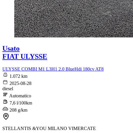
Usato
FIAT ULYSSE
ULYSSE COMBI M1 L3H1 2.0 BlueHdi 180cv AT8
1.072 km
2025-08-28
diesel
Automatico
7,6 l/100km
208 g/km
STELLANTIS &YOU MILANO VIMERCATE