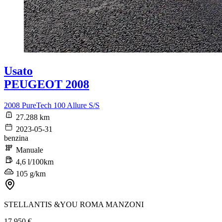
Usato
PEUGEOT 2008
2008 PureTech 100 Allure S/S
27.288 km
2023-05-31
benzina
Manuale
4,6 l/100km
105 g/km
STELLANTIS &YOU ROMA MANZONI
17.950 €