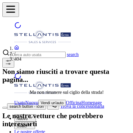
/
search
404
Non siamo riusciti a trovare questa
pagina...
Ma non rimanere sul ciglio della strada!
Usato
Nuovo
Officina
Homepage
Vendi un'auto
Trova la concessionaria
search button - icon
Le nostre vetture che potrebbero
Nuovo
interessarti
Usato
Le nostre offerte