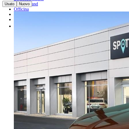
I nostri brand
Usato
Nuovo
Officina
Vendi un'auto
Altro