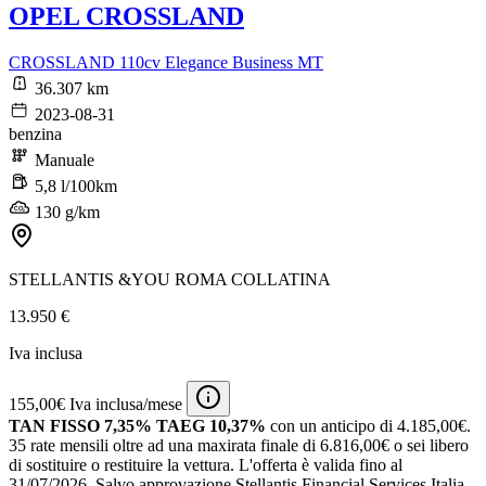
OPEL CROSSLAND
CROSSLAND 110cv Elegance Business MT
36.307 km
2023-08-31
benzina
Manuale
5,8 l/100km
130 g/km
STELLANTIS &YOU ROMA COLLATINA
13.950 €
Iva inclusa
155,00€ Iva inclusa/mese
TAN FISSO 7,35% TAEG 10,37%
con un anticipo di 4.185,00€.
35 rate mensili oltre ad una maxirata finale di 6.816,00€ o sei libero
di sostituire o restituire la vettura.
L'offerta è valida fino al
31/07/2026.
Salvo approvazione Stellantis Financial Services Italia