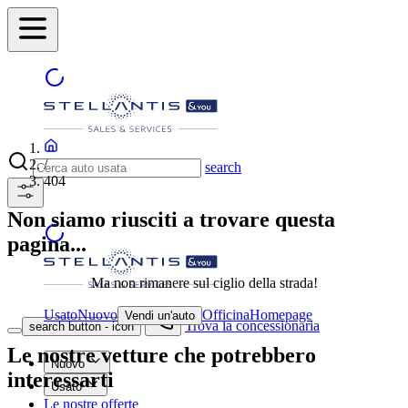
/
search
404
Non siamo riusciti a trovare questa
pagina...
Ma non rimanere sul ciglio della strada!
Usato
Nuovo
Officina
Homepage
Vendi un'auto
Trova la concessionaria
search button - icon
Le nostre vetture che potrebbero
Nuovo
interessarti
Usato
Le nostre offerte