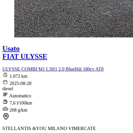
Usato
FIAT ULYSSE
ULYSSE COMBI M1 L3H1 2.0 BlueHdi 180cv AT8
1.072 km
2025-08-28
diesel
Automatico
7,6 l/100km
208 g/km
STELLANTIS &YOU MILANO VIMERCATE