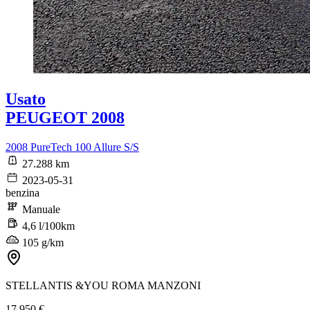
Usato
PEUGEOT 2008
2008 PureTech 100 Allure S/S
27.288 km
2023-05-31
benzina
Manuale
4,6 l/100km
105 g/km
STELLANTIS &YOU ROMA MANZONI
17.950 €