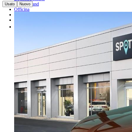
I nostri brand
Usato
Nuovo
Officina
Vendi un'auto
Altro