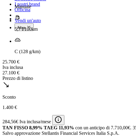
I nostri brand
Manuale
Officina
Vendi un'auto
Altro
5,7 l/100km
C (128 g/km)
25.700 €
Iva inclusa
27.100 €
Prezzo di listino
Sconto
1.400 €
284,56€ Iva inclusa/mese
TAN FISSO 8,99% TAEG 11,93%
con un anticipo di 7.710,00€.
3
Salvo approvazione Stellantis Financial Services Italia S.p.A.