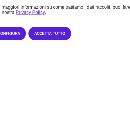
5 rate mensili oltre ad una maxirata finale di 11.217,60€ o sei libero di sos
 maggiori informazioni su come trattiamo i dati raccolti, puoi far
a nostra
Privacy Policy
.
CONFIGURA
ACCETTA TUTTO