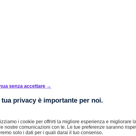
nua senza accettare →
 tua privacy è importante per noi.
enti mensili adattati alle tue esigenze. Oppure acquistare in contanti o
i ti contatterà al più presto!
lizziamo i cookie per offrirti la migliore esperienza e migliorare 
le nostre comunicazioni con te. Le tue preferenze saranno rispet
remo solo i dati per i quali darai il tuo consenso.