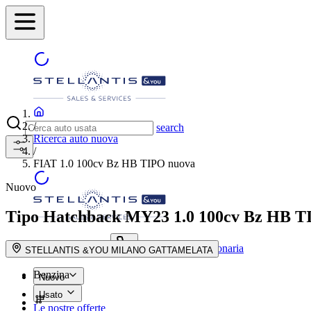
/
search
Ricerca auto nuova
/
FIAT 1.0 100cv Bz HB TIPO nuova
Nuovo
Tipo Hatchback MY23
1.0 100cv Bz HB 
Trova la concessionaria
search button - icon
STELLANTIS &YOU MILANO GATTAMELATA
Benzina
Nuovo
Usato
Le nostre offerte