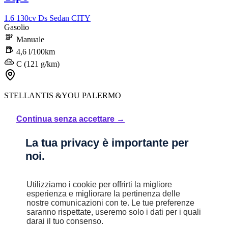
1.6 130cv Ds Sedan CITY
Gasolio
Manuale
4,6 l/100km
C (121 g/km)
STELLANTIS &YOU PALERMO
Prezzo di listino
Continua senza accettare →
20.750 €
La tua privacy è importante per
noi.
Sconto
Utilizziamo i cookie per offrirti la migliore
500 €
esperienza e migliorare la pertinenza delle
nostre comunicazioni con te. Le tue preferenze
20.250 €
saranno rispettate, useremo solo i dati per i quali
darai il tuo consenso.
Iva inclusa