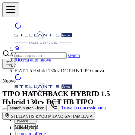
/
search
Ricerca auto nuova
/
FIAT 1.5 Hybrid 130cv DCT HB TIPO nuova
Nuovo
TIPO HATCHBACK HYBRID
1.5
Hybrid 130cv DCT HB TIPO
Trova la concessionaria
search button - icon
STELLANTIS &YOU MILANO GATTAMELATA
Nuovo
Mild Hybrid
Usato
Le nostre offerte