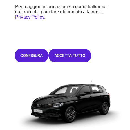
Per maggiori informazioni su come trattiamo i
218,05€ Iva inclusa/mese
dati raccolti, puoi fare riferimento alla nostra
TAN FISSO 8,99% TAEG 12,64%
con un anticipo di 6.075,00€.
Privacy Policy
.
35 rate mensili oltre ad una maxirata finale di 8.896,80€ o sei libero
di sostituire o restituire la vettura.
L'offerta è valida fino al
31/08/2026.
Salvo approvazione Stellantis Financial Services Italia
S.p.A.
CONFIGURA
ACCETTA TUTTO