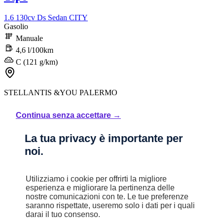
1.6 130cv Ds Sedan CITY
Gasolio
Manuale
4,6 l/100km
C (121 g/km)
STELLANTIS &YOU PALERMO
Prezzo di listino
Continua senza accettare →
20.750 €
La tua privacy è importante per
noi.
Sconto
Utilizziamo i cookie per offrirti la migliore
500 €
esperienza e migliorare la pertinenza delle
nostre comunicazioni con te. Le tue preferenze
20.250 €
saranno rispettate, useremo solo i dati per i quali
darai il tuo consenso.
Iva inclusa