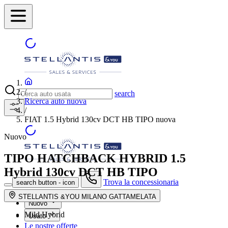
/
search
Ricerca auto nuova
/
FIAT 1.5 Hybrid 130cv DCT HB TIPO nuova
Nuovo
TIPO HATCHBACK HYBRID
1.5
Hybrid 130cv DCT HB TIPO
Trova la concessionaria
search button - icon
STELLANTIS &YOU MILANO GATTAMELATA
Nuovo
Mild Hybrid
Usato
Le nostre offerte