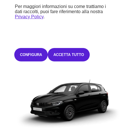
Per maggiori informazioni su come trattiamo i
218,05€ Iva inclusa/mese
dati raccolti, puoi fare riferimento alla nostra
TAN FISSO 8,99% TAEG 12,64%
con un anticipo di 6.075,00€.
Privacy Policy
.
35 rate mensili oltre ad una maxirata finale di 8.896,80€ o sei libero
di sostituire o restituire la vettura.
L'offerta è valida fino al
31/08/2026.
Salvo approvazione Stellantis Financial Services Italia
S.p.A.
CONFIGURA
ACCETTA TUTTO