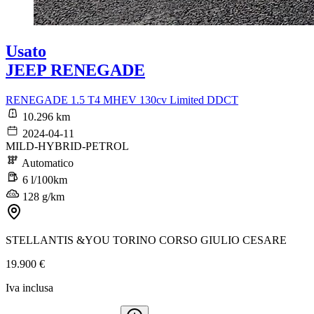
Usato
JEEP RENEGADE
RENEGADE 1.5 T4 MHEV 130cv Limited DDCT
10.296 km
2024-04-11
MILD-HYBRID-PETROL
Automatico
6 l/100km
128 g/km
STELLANTIS &YOU TORINO CORSO GIULIO CESARE
19.900 €
Iva inclusa