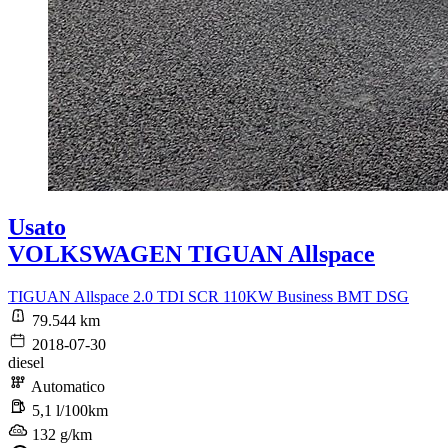
Usato
VOLKSWAGEN TIGUAN Allspace
TIGUAN Allspace 2.0 TDI SCR 110KW Business BMT DSG
79.544 km
2018-07-30
diesel
Automatico
5,1 l/100km
132 g/km