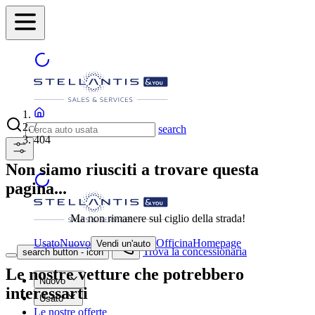
/
search
404
Non siamo riusciti a trovare questa
pagina...
Ma non rimanere sul ciglio della strada!
Usato
Nuovo
Officina
Homepage
Vendi un'auto
Trova la concessionaria
search button - icon
Le nostre vetture che potrebbero
Nuovo
interessarti
Usato
Le nostre offerte