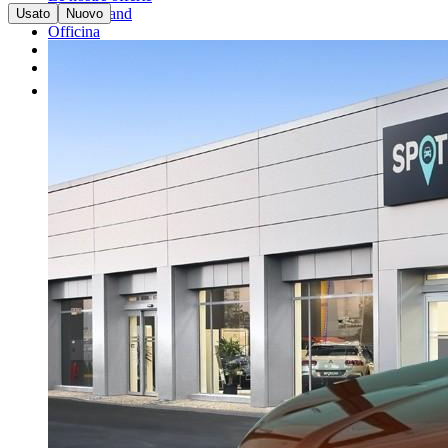
I nostri brand
Usato
Nuovo
Officina
Vendi un'auto
Altro