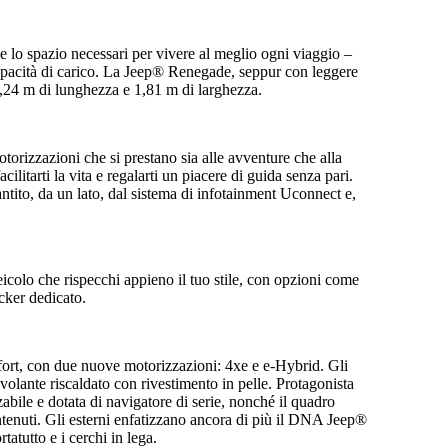
 e lo spazio necessari per vivere al meglio ogni viaggio –
 capacità di carico. La Jeep® Renegade, seppur con leggere
 4,24 m di lunghezza e 1,81 m di larghezza.
otorizzazioni che si prestano sia alle avventure che alla
cilitarti la vita e regalarti un piacere di guida senza pari.
tito, da un lato, dal sistema di infotainment Uconnect e,
colo che rispecchi appieno il tuo stile, con opzioni come
icker dedicato.
fort, con due nuove motorizzazioni: 4xe e e-Hybrid. Gli
volante riscaldato con rivestimento in pelle. Protagonista
ile e dotata di navigatore di serie, nonché il quadro
ontenuti. Gli esterni enfatizzano ancora di più il DNA Jeep®
tatutto e i cerchi in lega.