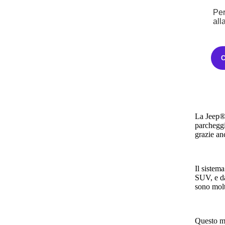
Per
L’allesti
all
ultra del
Le dimens
quelle spe
4,40 m e, 
La Jeep® 
parcheggi
grazie anc
Il sistem
SUV, e da
sono molto
Questo mo