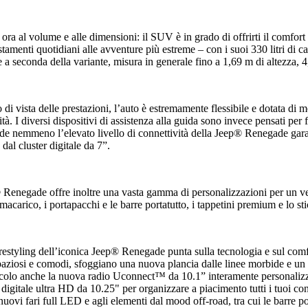
ora al volume e alle dimensioni: il SUV è in grado di offrirti il comfort
stamenti quotidiani alle avventure più estreme – con i suoi 330 litri di
e a seconda della variante, misura in generale fino a 1,69 m di altezza,
 di vista delle prestazioni, l’auto è estremamente flessibile e dotata di m
tà. I diversi dispositivi di assistenza alla guida sono invece pensati per fa
e nemmeno l’elevato livello di connettività della Jeep® Renegade garan
, dal cluster digitale da 7”.
Renegade offre inoltre una vasta gamma di personalizzazioni per un vei
rmacarico, i portapacchi e le barre portatutto, i tappetini premium e lo st
restyling dell’iconica Jeep® Renegade punta sulla tecnologia e sul com
spaziosi e comodi, sfoggiano una nuova plancia dalle linee morbide e un 
acolo anche la nuova radio Uconnect™ da 10.1” interamente personalizzab
 digitale ultra HD da 10.25" per organizzare a piacimento tutti i tuoi c
nuovi fari full LED e agli elementi dal mood off-road, tra cui le barre por