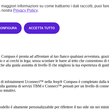
 maggiori informazioni su come trattiamo i dati raccolti, puoi far
mento Altitude della Jeep® Compass esalta le caratteristiche improntate 
a nostra
Privacy Policy
.
 premium.
CONFIGURA
ACCETTA TUTTO
ioni della versione e-Hybrid sono pensate per coniugare spazio e comfort 
ciali. L’altezza, senza tenere conto delle lievi variazioni che differenzi
infine, la larghezza i 1,87 m (con gli specchietti chiusi).
Compass è pronta ad affrontare al tuo fianco qualsiasi avventura, grazie a
o e ai cerchi in lega; senza scordare le barre al tetto che consentono di t
he alla guida assistita di livello II che migliora la tua esperienza di guid
a di infotainment Uconnect™ nella Jeep® Compass è completato dalla te
lla gamma di servizi TBM e Connect™ pensati per un livello di connett
 intuitivi.
dello è altamente personalizzabile per riflettere il tuo stile sin nei min