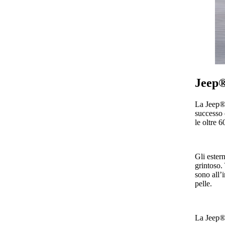
Jeep®
La Jeep
successo 
le oltre 6
Gli ester
grintoso. 
sono all’
pelle.
La Jeep® 