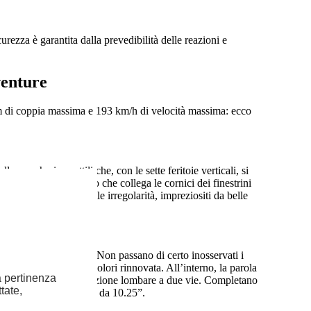
rezza è garantita dalla prevedibilità delle reazioni e
venture
 di coppia massima e 193 km/h di velocità massima: ecco
lla mascherina sottili che, con le sette feritoie verticali, si
to dal profilo cromato che collega le cornici dei finestrini
olati dal rumore e dalle irregolarità, impreziositi da belle
to in chiave elegante. Non passano di certo inosservati i
nibili in una gamma di colori rinnovata. All’interno, la parola
la pertinenza
ne di guida e alla regolazione lombare a due vie. Completano
tate,
nuovo display Ultra HD da 10.25”.