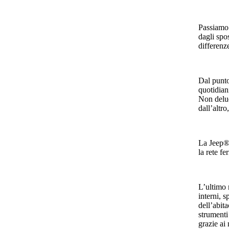
Passiamo 
dagli spo
differenz
Dal punto
quotidiani
Non delud
dall’altro
La Jeep® 
la rete fe
L’ultimo 
interni, 
dell’abit
strumenti
grazie ai 