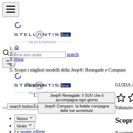
/
search
Blog
/
Scopri i migliori modelli della Jeep®: Renegade e Compass
Riepilogo
GUIDA A
Jeep® Renegade: il SUV che ti
accompagna ogni giorno
Trova la concessionaria
Jeep® Compass: la fedele compagna
search button - icon
Valutazio
delle tue avventure
Scopr
Nuovo
Usato
Le nostre offerte
Il costru