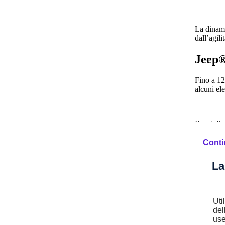
La dinami
dall’agilit
Jeep®
Fino a 12
alcuni el
Il restyli
affermano
a quella 
Conti
finiture.
La
Gli ester
finestrini
Uti
d’ordine 
del
il tutto 
use