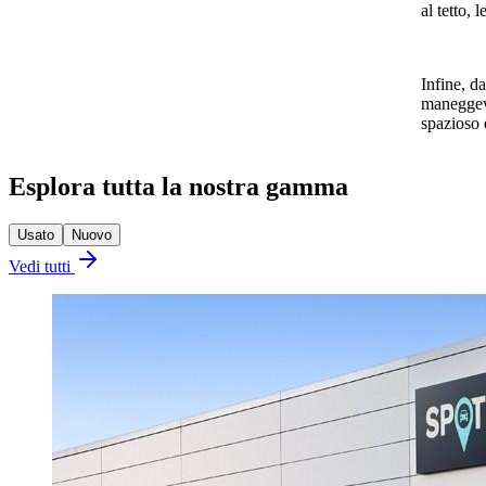
al tetto, 
Infine, d
maneggevo
spazioso 
Esplora tutta la nostra gamma
Usato
Nuovo
Vedi tutti