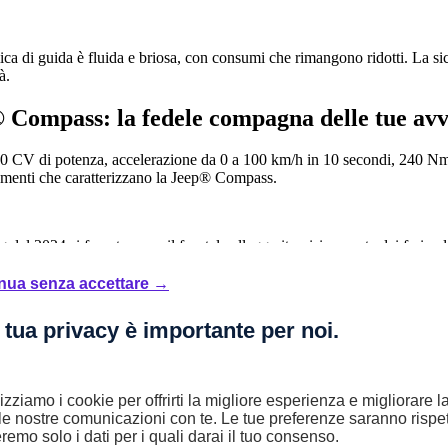
ca di guida è fluida e briosa, con consumi che rimangono ridotti. La sicu
à.
 Compass: la fedele compagna delle tue av
0 CV di potenza, accelerazione da 0 a 100 km/h in 10 secondi, 240 Nm
ementi che caratterizzano la Jeep® Compass.
ng del 2024 si fa notare per il frontale alleggerito visivamente dai fari e da
 come uno statement del brand. Il carattere della parte posteriore è esalta
del lunotto. Gli interni della nuova
Jeep® Compass
sono spaziosi e ben is
nua senza accettare →
 tua privacy è importante per noi.
ni del SUV si distinguono per lo spirito emblematico del brand interpreta
 privacy, i fari full LED, il tetto bicolore e i cerchi in lega da 19” dispo
lizziamo i cookie per offrirti la migliore esperienza e migliorare 
è comfort grazie alle molteplici possibilità di regolazione della posizio
le nostre comunicazioni con te. Le tue preferenze saranno rispet
il sistema infotainment Uconnect™ con display touch HD da 10.1” e il 
remo solo i dati per i quali darai il tuo consenso.