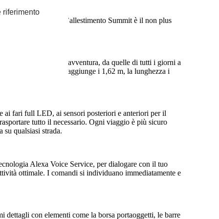
e riferimento
alla comodità, mentre l’allestimento Summit è il non plus
in qualsiasi tipo di avventura, da quelle di tutti i giorni a
ano i vari allestimenti, raggiunge i 1,62 m, la lunghezza i
i fari full LED, ai sensori posteriori e anteriori per il
rasportare tutto il necessario. Ogni viaggio è più sicuro
a su qualsiasi strada.
cnologia Alexa Voice Service, per dialogare con il tuo
ività ottimale. I comandi si individuano immediatamente e
imi dettagli con elementi come la borsa portaoggetti, le barre