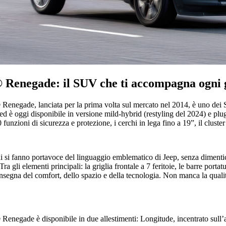
 Renegade: il SUV che ti accompagna ogni 
® Renegade
, lanciata per la prima volta sul mercato nel 2014, è uno de
ed è oggi disponibile in versione mild-hybrid (restyling del 2024) e plug
0 funzioni di sicurezza e protezione, i cerchi in lega fino a 19”, il cluste
ni si fanno portavoce del linguaggio emblematico di Jeep, senza dimenticar
Tra gli elementi principali: la griglia frontale a 7 feritoie, le barre porta
insegna del comfort, dello spazio e della tecnologia. Non manca la qualità 
Renegade è disponibile in due allestimenti: Longitude, incentrato sull’a