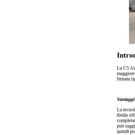
Intro
La C5 Air
maggiore 
frenata ri
Vantaggi 
La tecnol
ibrida of
completame
può raggi
quindi po