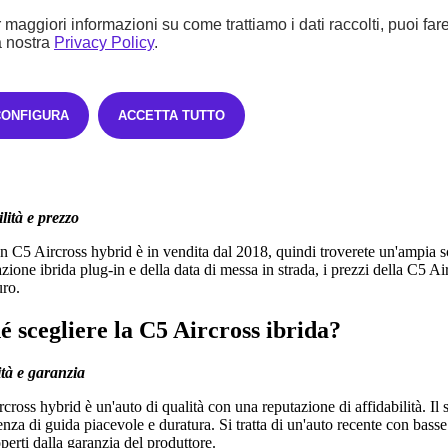
 maggiori informazioni su come trattiamo i dati raccolti, puoi far
a nostra
Privacy Policy
.
 e tecnologie avanzate
 della C5 Aircross Hybrid incorpora una serie di ausili alla guida per mig
 Highway Driver Assist, ad esempio. Questo sistema combina l'Adaptiv
 Warning. Dopo aver selezionato la velocità impostata, viene registrat
CONFIGURA
ACCETTA TUTTO
mi-autonoma. Il sistema di frenata d'emergenza, l'avviso di superamento d
senso di sicurezza.
lità e prezzo
n C5 Aircross hybrid è in vendita dal 2018, quindi troverete un'ampia sc
zione ibrida plug-in e della data di messa in strada, i prezzi della
C5 Air
ro.
é scegliere la C5 Aircross ibrida?
ità e garanzia
cross hybrid è un'auto di qualità con una reputazione di affidabilità. Il 
enza di guida piacevole e duratura. Si tratta di un'auto recente con bass
perti dalla garanzia del produttore.