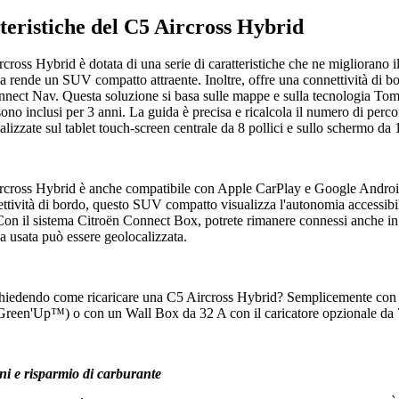
teristiche del C5 Aircross Hybrid
cross Hybrid è dotata di una serie di caratteristiche che ne migliorano i
la rende un SUV compatto attraente. Inoltre, offre una connettività di b
nect Nav. Questa soluzione si basa sulle mappe e sulla tecnologia TomTo
sono inclusi per 3 anni. La guida è precisa e ricalcola il numero di percor
alizzate sul tablet touch-screen centrale da 8 pollici e sullo schermo da 
cross Hybrid è anche compatibile con Apple CarPlay e Google Android
ettività di bordo, questo SUV compatto visualizza l'autonomia accessibil
 Con il sistema Citroën Connect Box, potrete rimanere connessi anche in
da usata può essere geolocalizzata.
chiedendo come ricaricare una C5 Aircross Hybrid? Semplicemente con un
reen'Up™) o con un Wall Box da 32 A con il caricatore opzionale da 
ni e risparmio di carburante