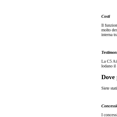
Costi
Il funzio
molto den
interna tr
Testimoni
La C5 Air
lodano il
Dove 
Siete sta
Concessio
I concessi