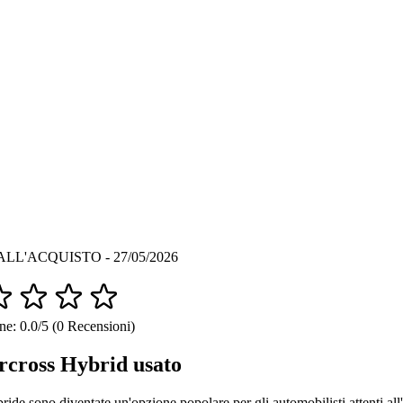
LL'ACQUISTO - 27/05/2026
ne: 0.0/5 (0 Recensioni)
rcross Hybrid usato
bride sono diventate un'opzione popolare per gli automobilisti attenti all'