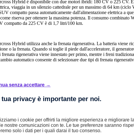
cross Hybrid è disponibile con due motori ibridi: 180 CV o 225 CV. È p
trica, viaggia in un silenzio cattedrale per un massimo di 64 km (cicl
l SUV compatto passa automaticamente dall'alimentazione elettrica a quell
o come riserva per ottenere la massima potenza. Il consumo combinato W
V compatto da 225 CV è di 1,7 litri/100 km.
cross Hybrid utilizza anche la frenata rigenerativa. La batteria viene ric
ione o la frenata. Quando si toglie il piede dall'acceleratore, il generat
 frenata rigenerativa viene innestato per primo, mentre i freni tradiziona
l cambio automatico consente di selezionare due tipi di frenata rigenerativ
e design
nua senza accettare →
cross Hybrid si distingue anche per il comfort e il design. L'abitacolo è
i e il bagagliaio è ancora molto capiente (tra 460 e 580 litri). I sedili 
 tua privacy è importante per noi.
i di design, la C5 Aircross Hybrid vanta linee audaci e moderne. Ha un a
lizziamo i cookie per offrirti la migliore esperienza e migliorare 
anc Banquise, Blanc Nacré, Noir Perla Nera, Gris Platinium, Bleu Tiju
le nostre comunicazioni con te. Le tue preferenze saranno rispet
ti da inserti blu anodizzati.
remo solo i dati per i quali darai il tuo consenso.