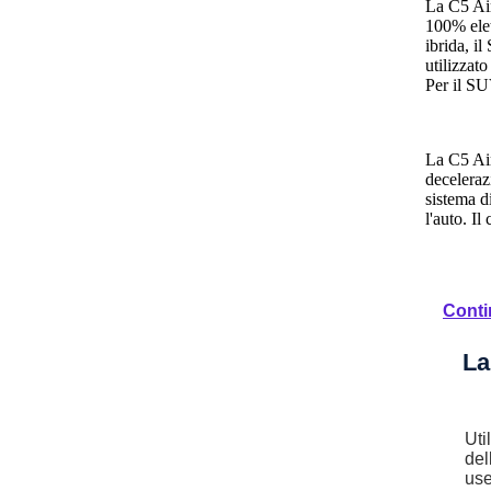
La C5 Air
100% elet
ibrida, i
utilizzat
Per il SU
La C5 Air
deceleraz
sistema di
l'auto. I
Comfort 
Conti
La C5 Air
ben sedut
La
In termin
Uti
colori Bl
del
impreziosi
use