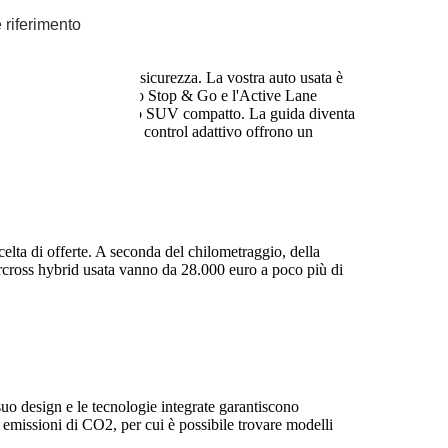
e riferimento
liorare il comfort e la sicurezza. La vostra auto usata è
e Cruise Control con lo Stop & Go e l'Active Lane
a la posizione del vostro SUV compatto. La guida diventa
ella corsia e il cruise control adattivo offrono un
elta di offerte. A seconda del chilometraggio, della
cross hybrid usata
vanno da 28.000 euro a poco più di
suo design e le tecnologie integrate garantiscono
e emissioni di CO2, per cui è possibile trovare modelli