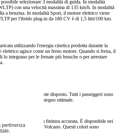
ossibile selezionare 3 modalità di guida. In modalità
o WLTP) con una velocità massima di 135 km/h. In modalità
a a benzina. In modalità Sport, il motore elettrico viene
LTP per l'ibrido plug-in da 180 CV è di 1,5 litri/100 km.
aricata utilizzando l'energia cinetica prodotta durante la
ore elettrico agisce come un freno motore. Quando si frena, il
li lo integrano per le frenate più brusche o per arrestare
a.
 spazioso e perfettamente disposto. Tutti i passeggeri sono
ergonomici offrono un sostegno ottimale.
spetto dinamico e una finitura accurata. È disponibile nei
la pertinenza
ca, Gris Acier e Rouge Volcano. Questi colori sono
tate,