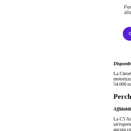
Per
all
Sicurezza
Il motore
dotata di
Departure
quindi se
maggiore 
Disponibi
La Citroë
motorizza
54.000 eu
Perch
Affidabil
La C5 Air
un'esperi
ancora co