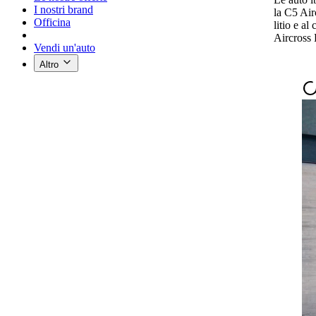
I nostri brand
la C5 Air
Officina
litio e a
Aircross 
Vendi un'auto
Altro