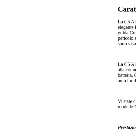
Carat
La C5 Air
elegante 
guida Con
pericolo 
sono visu
La C5 Air
alla conn
batteria.
auto ibri
Vi state 
modello G
Prestazio