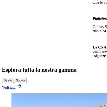
tutte le 
Piattafor
Online, St
fino a 24
La C5 Ai
confortev
esigenze
.
Esplora tutta la nostra gamma
Usato
Nuovo
Vedi tutti