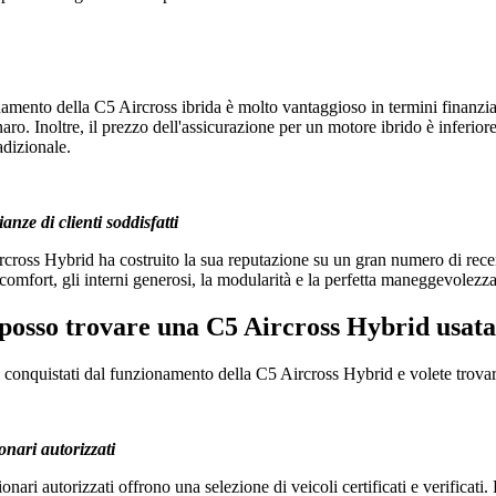
namento della C5 Aircross ibrida è molto vantaggioso in termini finanziar
aro. Inoltre, il prezzo dell'assicurazione per un motore ibrido è inferi
adizionale.
anze di clienti soddisfatti
cross Hybrid ha costruito la sua reputazione su un gran numero di recensi
 comfort, gli interni generosi, la modularità e la perfetta maneggevolezza
posso trovare una C5 Aircross Hybrid usat
ti conquistati dal funzionamento della C5 Aircross Hybrid e volete trovar
nari autorizzati
onari autorizzati offrono una selezione di veicoli certificati e verificat