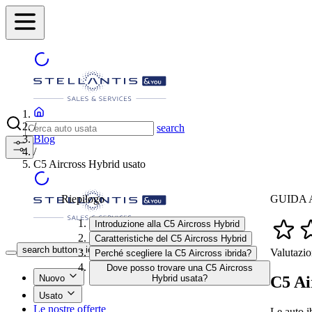
/
search
Blog
/
C5 Aircross Hybrid usato
Riepilogo
GUIDA A
Introduzione alla C5 Aircross Hybrid
Caratteristiche del C5 Aircross Hybrid
Trova la concessionaria
search button - icon
Valutazio
Perché scegliere la C5 Aircross ibrida?
Dove posso trovare una C5 Aircross
C5 Ai
Nuovo
Hybrid usata?
Usato
Le nostre offerte
Le auto i